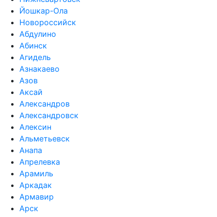
Йошкар-Ола
Новороссийск
Абдулино
Абинск
Агидель
Азнакаево
Азов
Аксай
Александров
Александровск
Алексин
Альметьевск
Анапа
Апрелевка
Арамиль
Аркадак
Армавир
Арск