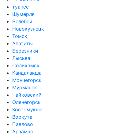
туапсе
Шумерля
Белебей
Новокузнецк
Томск
Апатиты
Березники
Лысьва
Соликамск
Кандалакша
Мончегорск
Мурманск
Чайковский
Оленегорск
Костомукша
Воркута
Павлово
Арзамас