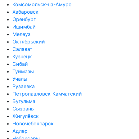
Комсомольск-на-Амуре
Хабаровск
Оренбург
Ишимбай
Мелеуз
Октябрьский
Салават
Кузнецк
Сибай
Туймазы
Учалы
Рузаевка
Петропавловск-Камчатский
Бугульма
Сызрань
Жигулёвск
Новочебоксарск
Адлер
Чебоксары