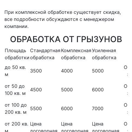
При комплексной обработке существует скидка,
все подробности обсуждаются с менеджером
компании.
ОБРАБОТКА ОТ ГРЫЗУНОВ
Площадь
Стандартная
Комплексная
Усиленная
обработки
обработка
обработка
обработка
до 50 кв.
Ос
3500
4000
5000
м
з
от 50 до
Ос
4500
5000
6000
100 кв. м
з
от 100 до
Ос
5500
6000
7000
200 кв. м
з
от 200 кв.
Цена
Цена
Цена
Ос
м
договорная
договорная
договорная
з