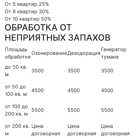
От 5 квартир 25%
От 8 квартир 30%
От 10 квартир 50%
ОБРАБОТКА ОТ
НЕПРИЯТНЫХ ЗАПАХОВ
Площадь
Генератор
Озонирование
Дезодорация
обработки
тумана
до 50 кв.
О
3500
3500
3500
м
от 50 до
О
4500
4500
4500
100 кв. м
от 100 до
О
5500
5500
5500
200 кв. м
от 200 кв.
Цена
Цена
Цена
О
м
договорная
договорная
договорная