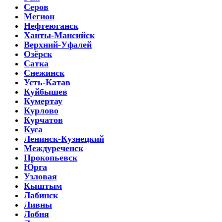
Серов
Мегион
Нефтеюганск
Ханты-Мансийск
Верхний-Уфалей
Озёрск
Сатка
Снежинск
Усть-Катав
Куйбышев
Кумертау
Курлово
Курчатов
Куса
Ленинск-Кузнецкий
Междуреченск
Прокопьевск
Юрга
Узловая
Кыштым
Лабинск
Ливны
Лобня