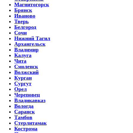
Магнитогорск
Брянск
Иваново
Тверь
Белгород
Сочи
Нижний Тагил
Архангельск
Владимир
Калуга
Чита
Смоленск
Волжский
Курган
Сургут
Орел
Череповец
Владикавказ
Вологда
Саранск
Тамбов
Стерлитамак
Кострома