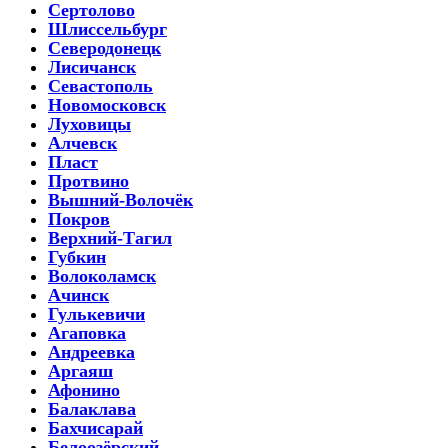
Сертолово
Шлиссельбург
Северодонецк
Лисичанск
Севастополь
Новомосковск
Луховицы
Алчевск
Пласт
Протвино
Вышний-Волочёк
Покров
Верхний-Тагил
Губкин
Волоколамск
Ачинск
Гулькевичи
Агаповка
Андреевка
Аргаяш
Афонино
Балаклава
Бахчисарай
Белоозёрский