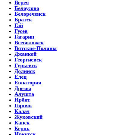
Верея
Белоусово
Белореченск
Братск
Гай
Гусев
Гагарин
Всеволожск
Вятские-Поляны
Джанкой
Георгиевск
Гурьевск
Долинск
Елец
Евпатория
Дрезна
Алушта
Ирбит
Горняк
Калач
Жуковский
Канск
Керчь
Иркутск