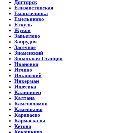
Дягтярск
Елизаветинская
Еманжелинка
Емельяново
Еткуль
Жуков
Завьялово
Запрудня
Засечное
Знаменский
Зональная Станция
Ивановка
Иглино
Ильинский
Инкерман
Ишеевка
Калининец
Калтана
Каменоломни
Камешково
Караваево
Кармаскалы
Кетово
Кокошкино