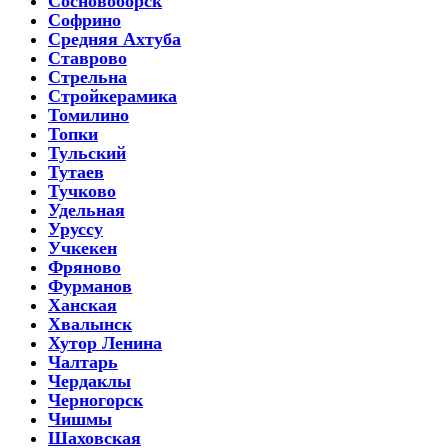
Сосновоборск
Софрино
Средняя Ахтуба
Ставрово
Стрельна
Стройкерамика
Томилино
Топки
Тульский
Тутаев
Тучково
Удельная
Уруссу
Учкекен
Фряново
Фурманов
Ханская
Хвалынск
Хутор Ленина
Чалтарь
Чердаклы
Черногорск
Чишмы
Шаховская