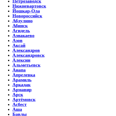
Петрозаводск
Нижневартовск
Йошкар-Ола
Новороссийск
Абдулино
Абинск
Агидель
Азнакаево
Азов
Аксай
Александров
Александровск
Алексин
Альметьевск
Анапа
Апрелевка
Арамиль
Аркадак
Армавир
Арск
Артёмовск
Асбест
Аша
Бавлы