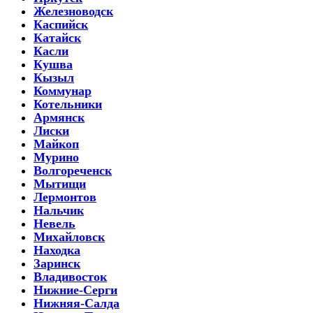
Железноводск
Каспийск
Катайск
Касли
Кушва
Кызыл
Коммунар
Котельники
Армянск
Лиски
Майкоп
Мурино
Волгореченск
Мытищи
Лермонтов
Нальчик
Невель
Михайловск
Находка
Заринск
Владивосток
Нижние-Серги
Нижняя-Салда