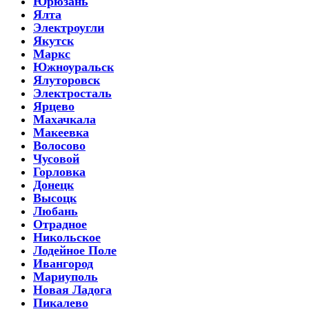
Юрюзань
Ялта
Электроугли
Якутск
Маркс
Южноуральск
Ялуторовск
Электросталь
Ярцево
Махачкала
Макеевка
Волосово
Чусовой
Горловка
Донецк
Высоцк
Любань
Отрадное
Никольское
Лодейное Поле
Ивангород
Мариуполь
Новая Ладога
Пикалево