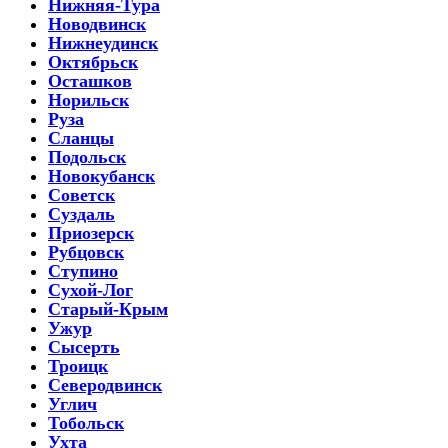
Нижняя-Тура
Новодвинск
Нижнеудинск
Октябрьск
Осташков
Норильск
Руза
Сланцы
Подольск
Новокубанск
Советск
Суздаль
Приозерск
Рубцовск
Ступино
Сухой-Лог
Старый-Крым
Ужур
Сысерть
Троицк
Северодвинск
Углич
Тобольск
Ухта