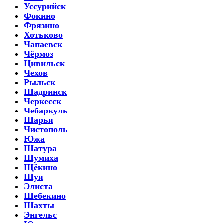
Уссурийск
Фокино
Фрязино
Хотьково
Чапаевск
Чёрмоз
Цивильск
Чехов
Рыльск
Шадринск
Черкесск
Чебаркуль
Шарья
Чистополь
Южа
Шатура
Шумиха
Щёкино
Шуя
Элиста
Шебекино
Шахты
Энгельс