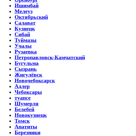
Ишимбай
Мелеуз
Октябрьский
Салават
Кузнецк
Сибай
Туймазы
Учалы
Рузаевка
Петропавловск-Камчатский
Бугульма
Сызрань
Жигулёвск
Новочебоксарск
Адлер
Чебоксары
туапсе
Шумерля
Белебей
Новокузнецк
Томск
Апатиты
Березники