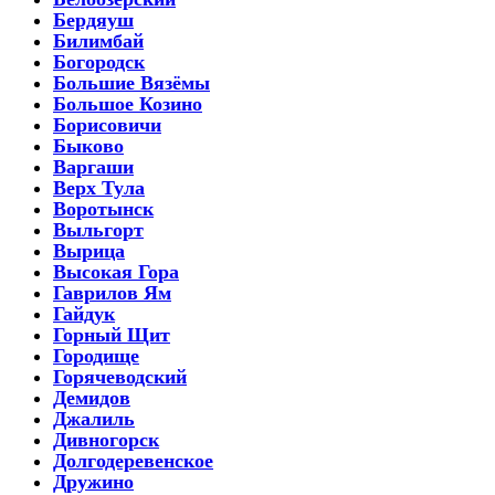
Бердяуш
Билимбай
Богородск
Большие Вязёмы
Большое Козино
Борисовичи
Быково
Варгаши
Верх Тула
Воротынск
Выльгорт
Вырица
Высокая Гора
Гаврилов Ям
Гайдук
Горный Щит
Городище
Горячеводский
Демидов
Джалиль
Дивногорск
Долгодеревенское
Дружино