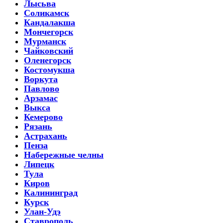
Лысьва
Соликамск
Кандалакша
Мончегорск
Мурманск
Чайковский
Оленегорск
Костомукша
Воркута
Павлово
Арзамас
Выкса
Кемерово
Рязань
Астрахань
Пенза
Набережные челны
Липецк
Тула
Киров
Калининград
Курск
Улан-Удэ
Ставрополь