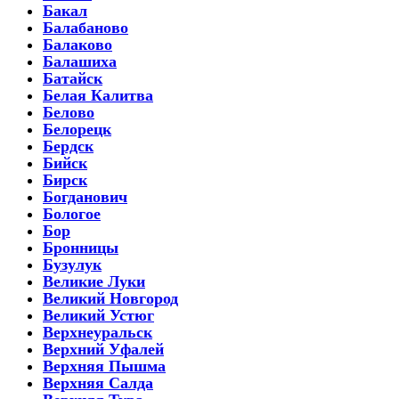
Бакал
Балабаново
Балаково
Балашиха
Батайск
Белая Калитва
Белово
Белорецк
Бердск
Бийск
Бирск
Богданович
Бологое
Бор
Бронницы
Бузулук
Великие Луки
Великий Новгород
Великий Устюг
Верхнеуральск
Верхний Уфалей
Верхняя Пышма
Верхняя Салда