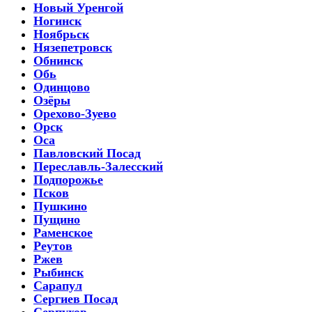
Новый Уренгой
Ногинск
Ноябрьск
Нязепетровск
Обнинск
Обь
Одинцово
Озёры
Орехово-Зуево
Орск
Оса
Павловский Посад
Переславль-Залесский
Подпорожье
Псков
Пушкино
Пущино
Раменское
Реутов
Ржев
Рыбинск
Сарапул
Сергиев Посад
Серпухов