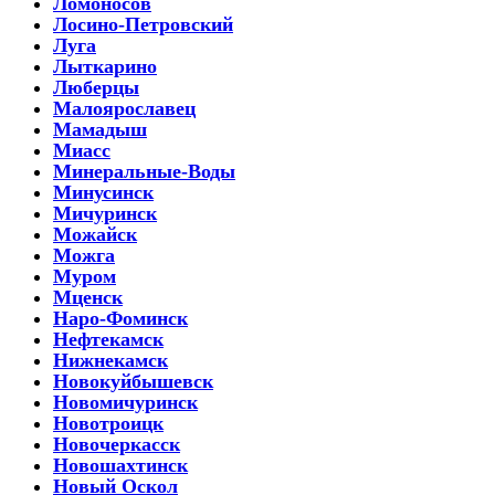
Ломоносов
Лосино-Петровский
Луга
Лыткарино
Люберцы
Малоярославец
Мамадыш
Миасс
Минеральные-Воды
Минусинск
Мичуринск
Можайск
Можга
Муром
Мценск
Наро-Фоминск
Нефтекамск
Нижнекамск
Новокуйбышевск
Новомичуринск
Новотроицк
Новочеркасск
Новошахтинск
Новый Оскол