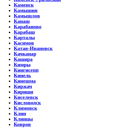
Каменск
Камышин
Камышлов
Канаш
Карабаново
Карабаш
Карталы
Касимов
Катав-Ивановск
Качканар
Кашира
Кимры
Кингисепп
Кинель
Кинешма
Киржач
Кириши
Киселевск
Кисловодск
Климовск
Клин
Клинцы
Ковров