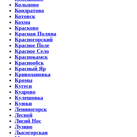
Кольцово
Кондратово
Котовск
Кохма
Красково
Красная Поляна
Красногорский
Красное Поле
Красное Село
Краснокамск
Краснообск
Красный Яр
Криводановка
Кромы
Кугеси
Кудрово
Кулешовка
Куюки
Лениногорск
Лесной
Лисий Нос
Лузино
Лысогорская