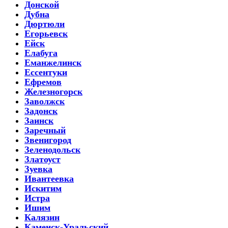
Донской
Дубна
Дюртюли
Егорьевск
Ейск
Елабуга
Еманжелинск
Ессентуки
Ефремов
Железногорск
Заволжск
Задонск
Заинск
Заречный
Звенигород
Зеленодольск
Златоуст
Зуевка
Ивантеевка
Искитим
Истра
Ишим
Калязин
Каменск-Уральский