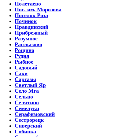
Полетаево
Пос. им. Морозова
Поселок Роза
Починок
Правдинский
Прибрежный
Разумное
Рассказово
Рощино
Рудня
Рыбное
Садовый
Саки
Саргазы
Светлый Яр
Село Мга
Сельцо
Селятино
Семелуки
Серафимовский
Сестрорецк
Сиверский
Собинка