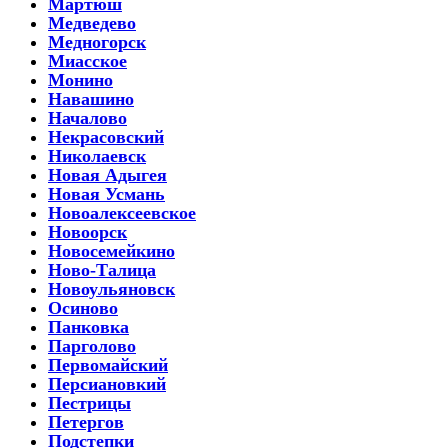
Мартюш
Медведево
Медногорск
Миасское
Монино
Навашино
Началово
Некрасовский
Николаевск
Новая Адыгея
Новая Усмань
Новоалексеевское
Новоорск
Новосемейкино
Ново-Талица
Новоульяновск
Осиново
Панковка
Парголово
Первомайский
Персиановкий
Пестрицы
Петергов
Подстепки