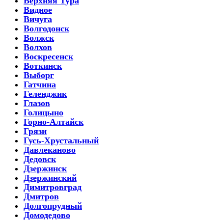
Верхняя Тура
Видное
Вичуга
Волгодонск
Волжск
Волхов
Воскресенск
Воткинск
Выборг
Гатчина
Геленджик
Глазов
Голицыно
Горно-Алтайск
Грязи
Гусь-Хрустальный
Давлеканово
Дедовск
Дзержинск
Дзержинский
Димитровград
Дмитров
Долгопрудный
Домодедово