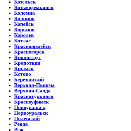
Козельск
Козьмодемьянск
Коломна
Колпино
Копейск
Коркино
Королев
Котлас
Красноармейск
Красногорск
Кронштадт
Кропоткин
Крымск
Кстово
Берёзовский
Верхняя-Пышма
Верхняя-Салда
Краснотурьинск
Красноуфимск
Новоуральск
Первоуральск
Полевской
Ревда
Реж