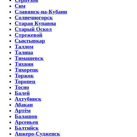
Сим
Славянск-на-Кубани
Солнечногорск
Старая Купавна
Старый Оскол
Стрежевой
Сыктывкар
Талдом
Талица
Тимашевск
Тихвин
Тихорецк
Торжок
Торопец
Тосно
Балей
Ахтубинск
Абакан
Артём
Балашов
Арсеньев
Балтийск
Анжеро-Судженск