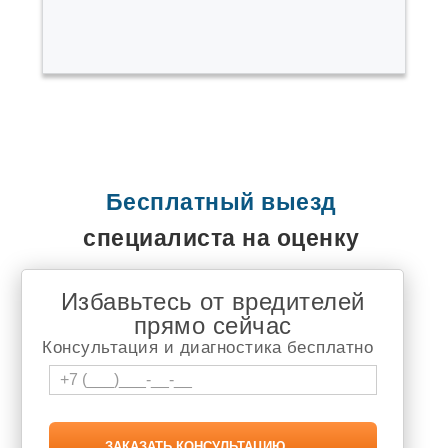
Быково
Варгаши
Верх Тула
Воротынск
Выльгорт
Вырица
Высокая Гора
Гаврилов Ям
Гайдук
Горный Щит
Бесплатный выезд
Городище
Горячеводский
специалиста на оценку
Демидов
Джалиль
Дивногорск
Избавьтесь от вредителей
Долгодеревенское
Дружино
прямо сейчас
Дягтярск
Консультация и диагностика бесплатно
Елизаветинская
Еманжелинка
Емельяново
Еткуль
Жуков