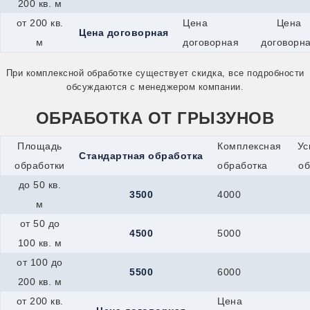
200 кв. м
Миасс
от 200 кв.
Цена
Цена
Минеральные-Воды
Цена договорная
Минусинск
м
договорная
договорн
Мичуринск
Можайск
При комплексной обработке существует скидка, все подробности
Можга
обсуждаются с менеджером компании.
Муром
Мценск
ОБРАБОТКА ОТ ГРЫЗУНОВ
Наро-Фоминск
Нефтекамск
Нижнекамск
Площадь
Комплексная
Ус
Стандартная обработка
Новокуйбышевск
обработки
обработка
об
Новомичуринск
Новотроицк
до 50 кв.
3500
4000
Новочеркасск
м
Новошахтинск
Новый Оскол
от 50 до
4500
5000
Новый Уренгой
100 кв. м
Ногинск
Ноябрьск
от 100 до
5500
6000
Нязепетровск
200 кв. м
Обнинск
Обь
от 200 кв.
Цена