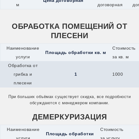
Цена договорная
Одинцово
м
договорная
до
Озёры
Орехово-Зуево
Орск
ОБРАБОТКА ПОМЕЩЕНИЙ ОТ
Оса
Павловский Посад
ПЛЕСЕНИ
Переславль-Залесский
Подпорожье
Наименование
Стоимость
Псков
Площадь обработки кв. м
Пушкино
услуги
за кв. м
Пущино
Обработка от
Раменское
Реутов
грибка и
1
1000
Ржев
плесени
Рыбинск
Сарапул
Сергиев Посад
При больших объёмах существует скидка, все подробности
Серпухов
обсуждаются с менеджером компании.
Сим
Славянск-на-Кубани
ДЕМЕРКУРИЗАЦИЯ
Солнечногорск
Старая Купавна
Наименование
Стоимость
Старый Оскол
Площадь обработки
Стрежевой
услуги
за услугу