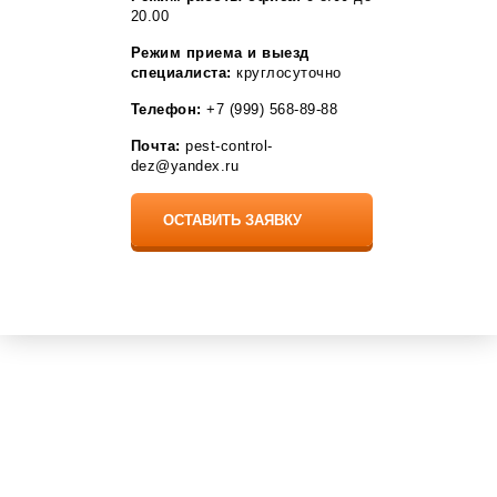
Разумное
20.00
Рассказово
Рощино
Режим приема и выезд
Рудня
специалиста:
круглосуточно
Рыбное
Телефон:
+7 (999) 568-89-88
Садовый
Саки
Почта:
pest-control-
Саргазы
dez@yandex.ru
Светлый Яр
Село Мга
Сельцо
Селятино
Семелуки
Серафимовский
Сестрорецк
Сиверский
Собинка
Сосновоборск
Софрино
Средняя Ахтуба
Ставрово
Стрельна
Стройкерамика
Томилино