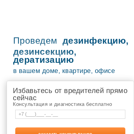
Туймазы
Учалы
Рузаевка
Петропавловск-Камчатский
Бугульма
Сызрань
Жигулёвск
Проведем
дезинфекцию,
Новочебоксарск
дезинсекцию,
Адлер
Чебоксары
дератизацию
туапсе
Шумерля
в вашем доме, квартире, офисе
Белебей
Новокузнецк
Томск
Избавьтесь от вредителей прямо
Апатиты
Березники
сейчас
Лысьва
Консультация и диагностика бесплатно
Соликамск
Кандалакша
Мончегорск
Мурманск
Чайковский