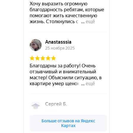
Руза
Сланцы
Подольск
Новокубанск
Советск
Суздаль
Приозерск
Рубцовск
Ступино
Сухой-Лог
Старый-Крым
Ужур
Сысерть
Троицк
Северодвинск
Углич
Тобольск
Ухта
Уссурийск
Фокино
Фрязино
Хотьково
Чапаевск
Чёрмоз