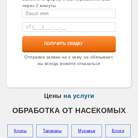
Карталы
через 2 минуты
Касимов
Катав-Ивановск
Качканар
Кашира
Кимры
Кингисепп
Кинель
Кинешма
Киржач
Отправка заявки ни к чему не обязывает,
Кириши
вы всегда можете отказаться
Киселевск
Кисловодск
Климовск
Клин
Клинцы
Цены
на услуги
Ковров
Козельск
ОБРАБОТКА ОТ НАСЕКОМЫХ
Козьмодемьянск
Коломна
Колпино
Копейск
Клопы
Тараканы
Муравьи
Блохи
Коркино