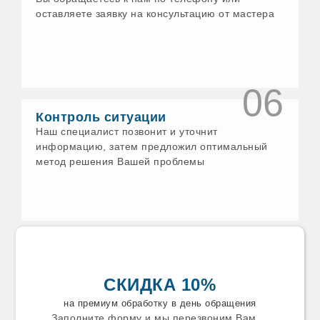
Еманжелинск
оставляете заявку на консультацию от мастера
Ессентуки
Ефремов
Железногорск
Заволжск
Задонск
Заинск
06
Заречный
Звенигород
Контроль ситуации
Зеленодольск
Наш специалист позвонит и уточнит
Златоуст
информацию, затем предложил оптимальный
Зуевка
метод решения Вашей проблемы
Ивантеевка
Искитим
Истра
Ишим
Калязин
Каменск-Уральский
Каменск
Камышин
Камышлов
СКИДКА 10%
Канаш
Карабаново
на премиум обработку в день обращения
Карабаш
Заполните форму и мы перезвоним Вам