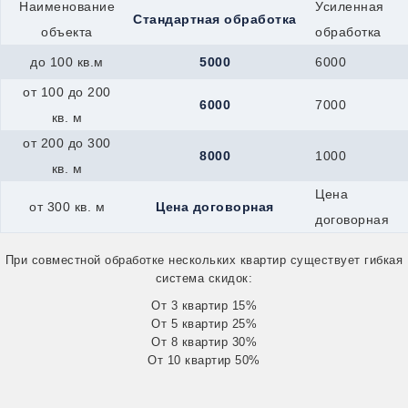
Гагарин
Наименование
Усиленная
Стандартная обработка
Всеволожск
объекта
обработка
Вятские-Поляны
Джанкой
до 100 кв.м
5000
6000
Георгиевск
Гурьевск
от 100 до 200
6000
7000
Долинск
кв. м
Елец
Евпатория
от 200 до 300
8000
1000
Дрезна
кв. м
Алушта
Ирбит
Цена
от 300 кв. м
Цена договорная
Горняк
договорная
Калач
Жуковский
При совместной обработке нескольких квартир существует гибкая
Канск
система скидок:
Керчь
Иркутск
От 3 квартир 15%
Железноводск
От 5 квартир 25%
Каспийск
От 8 квартир 30%
Катайск
От 10 квартир 50%
Касли
Кушва
Кызыл