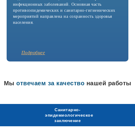
Агидель
инфекционных заболеваний. Основная часть
Азнакаево
противоэпидемических и санитарно-гигиенических
Азов
мероприятий направлена на сохранность здоровья
Аксай
Александров
населения.
Александровск
Алексин
Альметьевск
Анапа
Апрелевка
Подробнее
Арамиль
Аркадак
Армавир
Арск
Артёмовск
Мы
отвечаем за качество
нашей работы
Асбест
Аша
Бавлы
Бакал
Балабаново
Санитарно-
Балаково
эпидемиологическое
Балашиха
заключение
Батайск
Белая Калитва