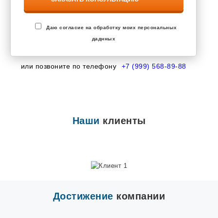
Завьялово
Запрудня
Засечное
Знаменский
Даю согласие на обработку моих персональных
Зональная Станция
даднных
Ивановка
Иглино
Ильинский
или позвоните по телефону
+7 (999) 568-89-88
Инкерман
Ишеевка
Калининец
Калтана
Каменоломни
Наши
клиенты
Камешково
Караваево
Кармаскалы
Кетово
Кокошкино
Кольцово
Кондратово
Котовск
Достижение
компании
Кохма
Красково
Красная Поляна