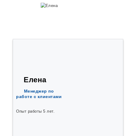
Луховицы
Алчевск
Пласт
Протвино
Вышний-Волочёк
Покров
Верхний-Тагил
Губкин
Волоколамск
Ачинск
Гулькевичи
Агаповка
Андреевка
Аргаяш
Елена
Афонино
Балаклава
Менеджер по
Бахчисарай
работе с клиентами
Белоозёрский
Бердяуш
Билимбай
Опыт работы 5 лет.
Богородск
Большие Вязёмы
Большое Козино
Борисовичи