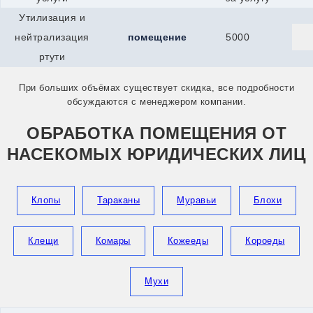
Сыктывкар
Утилизация и
Талдом
Талица
нейтрализация
помещение
5000
Тимашевск
ртути
Тихвин
Тихорецк
При больших объёмах существует скидка, все подробности
Торжок
обсуждаются с менеджером компании.
Торопец
Тосно
Балей
ОБРАБОТКА ПОМЕЩЕНИЯ ОТ
Ахтубинск
НАСЕКОМЫХ ЮРИДИЧЕСКИХ ЛИЦ
Абакан
Артём
Балашов
Арсеньев
Клопы
Тараканы
Муравьи
Блохи
Балтийск
Анжеро-Судженск
Верея
Клещи
Комары
Кожееды
Короеды
Белоусово
Белореченск
Братск
Мухи
Гай
Гусев