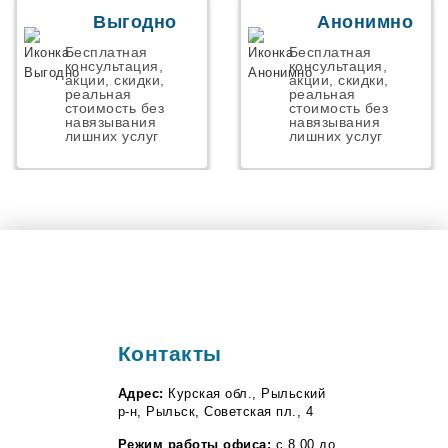
Началово
Некрасовский
Выгодно
Анонимно
Николаевск
Бесплатная
Бесплатная
Новая Адыгея
консультация,
консультация,
Новая Усмань
акции, скидки,
акции, скидки,
Новоалексеевское
реальная
реальная
стоимость без
стоимость без
Новоорск
навязывания
навязывания
Новосемейкино
лишних услуг
лишних услуг
Ново-Талица
Новоульяновск
Осиново
Панковка
Парголово
Первомайский
Персиановкий
Пестрицы
Петергов
Подстепки
Полетаево
Контакты
Пос. им. Морозова
Поселок Роза
Адрес:
Курская обл., Рыльский
Починок
р-н, Рыльск, Советская пл., 4
Правдинский
Прибрежный
Режим работы офиса:
с 8.00 до