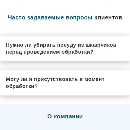
Цивильск
Чехов
Рыльск
Часто задаваемые вопросы
клиентов
Шадринск
Черкесск
Чебаркуль
Шарья
Чистополь
Нужно ли убирать посуду из шкафчиков
Южа
перед проведением обработки?
Шатура
Шумиха
Щёкино
Шуя
Элиста
Могу ли я присутствовать в момент
Шебекино
Шахты
обработки?
Энгельс
Юрюзань
Ялта
Электроугли
Якутск
О
компании
Маркс
Южноуральск
Ялуторовск