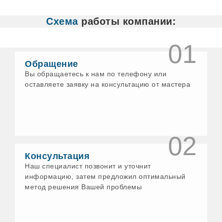
Белово
Белорецк
Схема
работы компании:
Бердск
Бийск
Бирск
01
Богданович
Бологое
Обращение
Бор
Вы обращаетесь к нам по телефону или
Бронницы
оставляете заявку на консультацию от мастера
Бузулук
Великие Луки
Великий Новгород
Великий Устюг
Верхнеуральск
Верхний Уфалей
02
Верхняя Пышма
Верхняя Салда
Консультация
Верхняя Тура
Наш специалист позвонит и уточнит
Видное
информацию, затем предложил оптимальный
Вичуга
метод решения Вашей проблемы
Волгодонск
Волжск
Волхов
Воскресенск