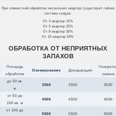
Сатка
Снежинск
При совместной обработке нескольких квартир существует гибкая
Усть-Катав
система скидок:
Куйбышев
От 3 квартир 15%
Кумертау
От 5 квартир 25%
Курлово
От 8 квартир 30%
Курчатов
Куса
От 10 квартир 50%
Ленинск-Кузнецкий
Междуреченск
ОБРАБОТКА ОТ НЕПРИЯТНЫХ
Прокопьевск
ЗАПАХОВ
Юрга
Узловая
Кыштым
Площадь
Генерато
Озонирование
Дезодорация
Лабинск
обработки
тумана
Ливны
Лобня
до 50 кв.
3500
3500
3500
Ломоносов
м
Лосино-Петровский
от 50 до
Луга
4500
4500
4500
Лыткарино
100 кв. м
Люберцы
от 100 до
Малоярославец
5500
5500
5500
Мамадыш