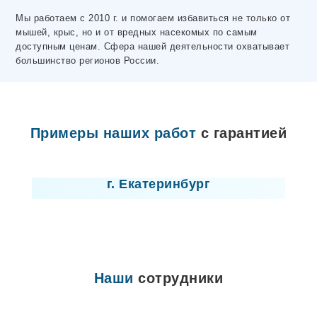
Электросталь
Мы работаем с 2010 г. и помогаем избавиться не только от
Ярцево
мышей, крыс, но и от вредных насекомых по самым
Махачкала
доступным ценам. Сфера нашей деятельности охватывает
Макеевка
большинство регионов России.
Волосово
Чусовой
Горловка
Донецк
Высоцк
Примеры наших работ
с гарантией
Любань
Отрадное
Лицензия
Никольское
Лодейное Поле
г. Екатеринбург
Ивангород
Мариуполь
Новая Ладога
Пикалево
Сертолово
Шлиссельбург
Северодонецк
Наши
сотрудники
Лисичанск
Севастополь
Новомосковск