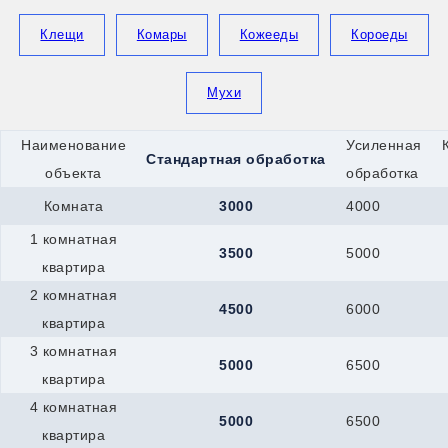
Королев
Котлас
Клещи
Комары
Кожееды
Короеды
Красноармейск
Красногорск
Кронштадт
Мухи
Кропоткин
Крымск
Кстово
Наименование
Усиленная
Берёзовский
Стандартная обработка
Верхняя-Пышма
объекта
обработка
Верхняя-Салда
Комната
3000
4000
Краснотурьинск
Красноуфимск
1 комнатная
Новоуральск
3500
5000
Первоуральск
квартира
Полевской
2 комнатная
Ревда
4500
6000
квартира
Реж
Серов
3 комнатная
Мегион
5000
6500
квартира
Нефтеюганск
Ханты-Мансийск
4 комнатная
Верхний-Уфалей
5000
6500
квартира
Озёрск