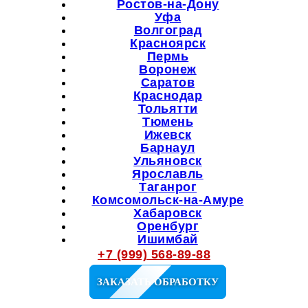
Ростов-на-Дону
Уфа
Волгоград
Красноярск
Пермь
Воронеж
Саратов
Краснодар
Тольятти
Тюмень
Ижевск
Барнаул
Ульяновск
Ярославль
Таганрог
Комсомольск-на-Амуре
Хабаровск
Оренбург
Ишимбай
Мелеуз
+7 (999) 568-89-88
Октябрьский
Салават
ЗАКАЗАТЬ ОБРАБОТКУ
Кузнецк
Сибай