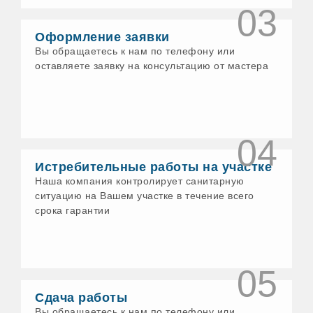
03
Воткинск
Выборг
Оформление заявки
Гатчина
Геленджик
Вы обращаетесь к нам по телефону или
Глазов
оставляете заявку на консультацию от мастера
Голицыно
Горно-Алтайск
Грязи
Гусь-Хрустальный
Давлеканово
04
Дедовск
Дзержинск
Истребительные работы на участке
Дзержинский
Наша компания контролирует санитарную
Димитровград
Дмитров
ситуацию на Вашем участке в течение всего
Долгопрудный
срока гарантии
Домодедово
Донской
Дубна
Дюртюли
05
Егорьевск
Ейск
Сдача работы
Елабуга
Вы обращаетесь к нам по телефону или