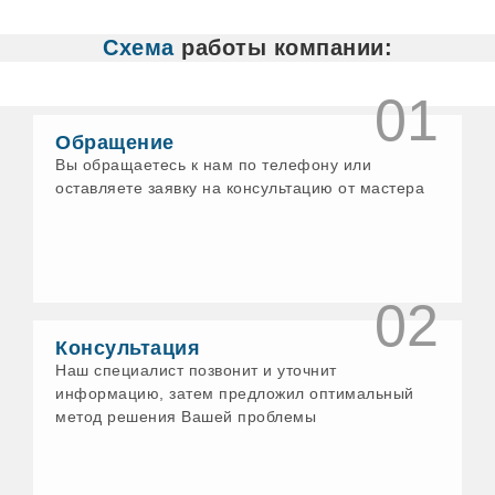
Белово
Белорецк
Схема
работы компании:
Бердск
Бийск
Бирск
01
Богданович
Бологое
Обращение
Бор
Вы обращаетесь к нам по телефону или
Бронницы
оставляете заявку на консультацию от мастера
Бузулук
Великие Луки
Великий Новгород
Великий Устюг
Верхнеуральск
Верхний Уфалей
02
Верхняя Пышма
Верхняя Салда
Консультация
Верхняя Тура
Наш специалист позвонит и уточнит
Видное
информацию, затем предложил оптимальный
Вичуга
метод решения Вашей проблемы
Волгодонск
Волжск
Волхов
Воскресенск