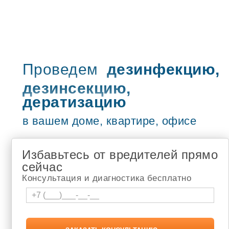
Туймазы
Учалы
Рузаевка
Петропавловск-Камчатский
Бугульма
Сызрань
Жигулёвск
Проведем
дезинфекцию,
Новочебоксарск
дезинсекцию,
Адлер
Чебоксары
дератизацию
туапсе
Шумерля
в вашем доме, квартире, офисе
Белебей
Новокузнецк
Томск
Избавьтесь от вредителей прямо
Апатиты
Березники
сейчас
Лысьва
Консультация и диагностика бесплатно
Соликамск
Кандалакша
Мончегорск
Мурманск
Чайковский