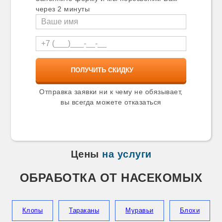
Карталы
через 2 минуты
Касимов
Катав-Ивановск
Качканар
Кашира
Кимры
Кингисепп
Кинель
Кинешма
Киржач
Отправка заявки ни к чему не обязывает,
Кириши
вы всегда можете отказаться
Киселевск
Кисловодск
Климовск
Клин
Клинцы
Цены
на услуги
Ковров
Козельск
ОБРАБОТКА ОТ НАСЕКОМЫХ
Козьмодемьянск
Коломна
Колпино
Копейск
Клопы
Тараканы
Муравьи
Блохи
Коркино