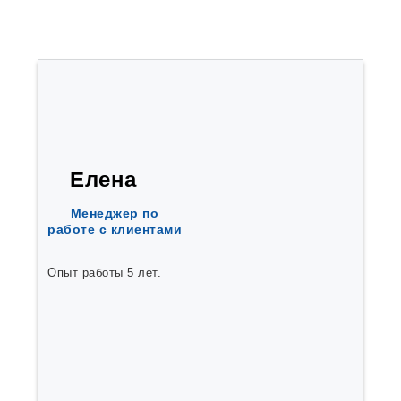
Быково
Варгаши
Верх Тула
Воротынск
Выльгорт
Вырица
Высокая Гора
Гаврилов Ям
Гайдук
Горный Щит
Елена
Городище
Горячеводский
Менеджер по
Демидов
работе с клиентами
Джалиль
Дивногорск
Долгодеревенское
Опыт работы 5 лет.
Дружино
Дягтярск
Елизаветинская
Еманжелинка
Емельяново
Еткуль
Жуков