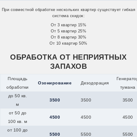
Сатка
Снежинск
При совместной обработке нескольких квартир существует гибкая
Усть-Катав
система скидок:
Куйбышев
От 3 квартир 15%
Кумертау
От 5 квартир 25%
Курлово
От 8 квартир 30%
Курчатов
Куса
От 10 квартир 50%
Ленинск-Кузнецкий
Междуреченск
ОБРАБОТКА ОТ НЕПРИЯТНЫХ
Прокопьевск
ЗАПАХОВ
Юрга
Узловая
Кыштым
Площадь
Генерато
Озонирование
Дезодорация
Лабинск
обработки
тумана
Ливны
Лобня
до 50 кв.
3500
3500
3500
Ломоносов
м
Лосино-Петровский
от 50 до
Луга
4500
4500
4500
Лыткарино
100 кв. м
Люберцы
от 100 до
Малоярославец
5500
5500
5500
Мамадыш