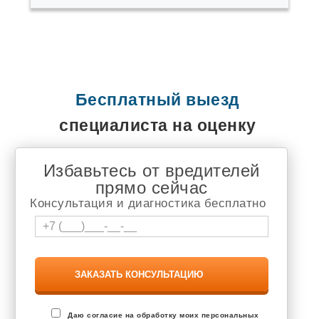
Завьялово
Запрудня
Засечное
Знаменский
Зональная Станция
Ивановка
Иглино
Ильинский
Бесплатный выезд
Инкерман
специалиста на оценку
Ишеевка
Калининец
Калтана
Каменоломни
Избавьтесь от вредителей
Камешково
прямо сейчас
Караваево
Консультация и диагностика бесплатно
Кармаскалы
Кетово
Кокошкино
Кольцово
Кондратово
Котовск
Кохма
Красково
Красная Поляна
Даю согласие на обработку моих персональных