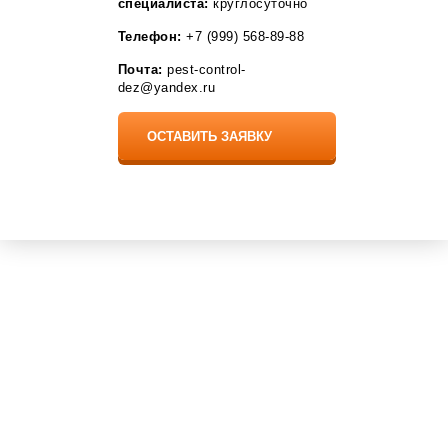
специалиста:
круглосуточно
Топки
Тульский
Телефон:
+7 (999) 568-89-88
Тутаев
Почта:
pest-control-
Тучково
dez@yandex.ru
Удельная
Уруссу
Учкекен
Фряново
Фурманов
Ханская
Хвалынск
Хутор Ленина
Чалтарь
Чердаклы
Черногорск
Чишмы
Шаховская
Шелехов
Шушары
Эжва
Юргамыш
Яблоновский
Симферополь