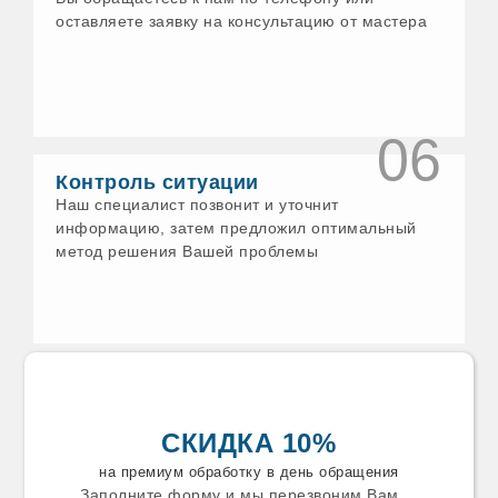
Еманжелинск
оставляете заявку на консультацию от мастера
Ессентуки
Ефремов
Железногорск
Заволжск
Задонск
Заинск
06
Заречный
Звенигород
Контроль ситуации
Зеленодольск
Наш специалист позвонит и уточнит
Златоуст
информацию, затем предложил оптимальный
Зуевка
метод решения Вашей проблемы
Ивантеевка
Искитим
Истра
Ишим
Калязин
Каменск-Уральский
Каменск
Камышин
Камышлов
СКИДКА 10%
Канаш
Карабаново
на премиум обработку в день обращения
Карабаш
Заполните форму и мы перезвоним Вам