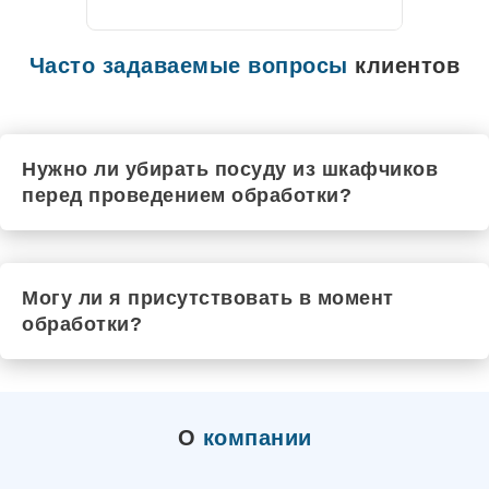
Цивильск
Чехов
Рыльск
Часто задаваемые вопросы
клиентов
Шадринск
Черкесск
Чебаркуль
Шарья
Чистополь
Нужно ли убирать посуду из шкафчиков
Южа
перед проведением обработки?
Шатура
Шумиха
Щёкино
Шуя
Элиста
Могу ли я присутствовать в момент
Шебекино
Шахты
обработки?
Энгельс
Юрюзань
Ялта
Электроугли
Якутск
О
компании
Маркс
Южноуральск
Ялуторовск