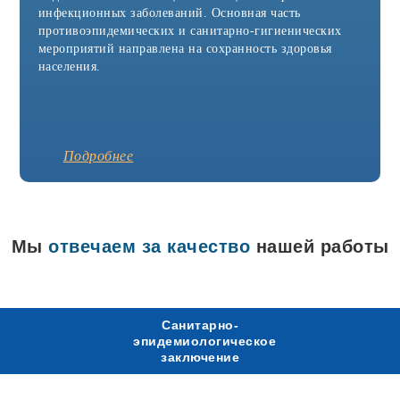
Агидель
инфекционных заболеваний. Основная часть
Азнакаево
противоэпидемических и санитарно-гигиенических
Азов
мероприятий направлена на сохранность здоровья
Аксай
Александров
населения.
Александровск
Алексин
Альметьевск
Анапа
Апрелевка
Подробнее
Арамиль
Аркадак
Армавир
Арск
Артёмовск
Мы
отвечаем за качество
нашей работы
Асбест
Аша
Бавлы
Бакал
Балабаново
Санитарно-
Балаково
эпидемиологическое
Балашиха
заключение
Батайск
Белая Калитва