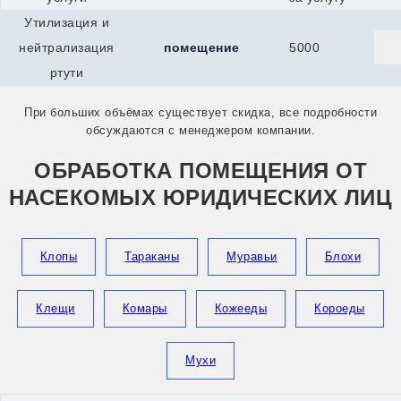
Сыктывкар
Утилизация и
Талдом
Талица
нейтрализация
помещение
5000
Тимашевск
ртути
Тихвин
Тихорецк
При больших объёмах существует скидка, все подробности
Торжок
обсуждаются с менеджером компании.
Торопец
Тосно
Балей
ОБРАБОТКА ПОМЕЩЕНИЯ ОТ
Ахтубинск
НАСЕКОМЫХ ЮРИДИЧЕСКИХ ЛИЦ
Абакан
Артём
Балашов
Арсеньев
Клопы
Тараканы
Муравьи
Блохи
Балтийск
Анжеро-Судженск
Верея
Клещи
Комары
Кожееды
Короеды
Белоусово
Белореченск
Братск
Мухи
Гай
Гусев