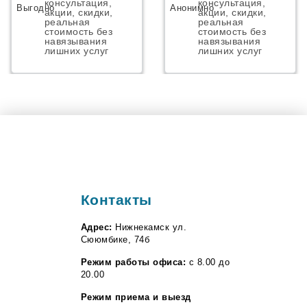
консультация,
консультация,
Разумное
акции, скидки,
акции, скидки,
Рассказово
реальная
реальная
Рощино
стоимость без
стоимость без
навязывания
навязывания
Рудня
лишних услуг
лишних услуг
Рыбное
Садовый
Саки
Саргазы
Светлый Яр
Село Мга
Сельцо
Селятино
Семелуки
Серафимовский
Сестрорецк
Контакты
Сиверский
Собинка
Сосновоборск
Адрес:
Нижнекамск ул.
Софрино
Сююмбике, 74б
Средняя Ахтуба
Режим работы офиса:
с 8.00 до
Ставрово
20.00
Стрельна
Стройкерамика
Режим приема и выезд
Томилино