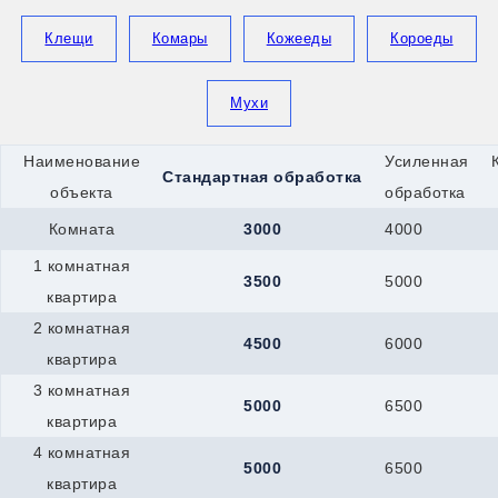
Королев
Котлас
Клещи
Комары
Кожееды
Короеды
Красноармейск
Красногорск
Кронштадт
Мухи
Кропоткин
Крымск
Кстово
Наименование
Усиленная
Берёзовский
Стандартная обработка
Верхняя-Пышма
объекта
обработка
Верхняя-Салда
Комната
3000
4000
Краснотурьинск
Красноуфимск
1 комнатная
Новоуральск
3500
5000
Первоуральск
квартира
Полевской
2 комнатная
Ревда
4500
6000
квартира
Реж
Серов
3 комнатная
Мегион
5000
6500
квартира
Нефтеюганск
Ханты-Мансийск
4 комнатная
Верхний-Уфалей
5000
6500
квартира
Озёрск