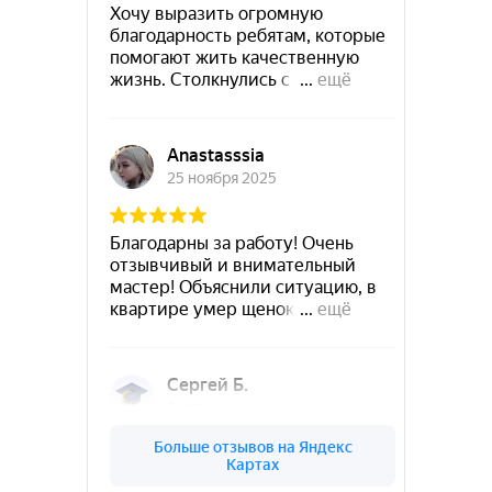
Руза
Сланцы
Подольск
Новокубанск
Советск
Суздаль
Приозерск
Рубцовск
Ступино
Сухой-Лог
Старый-Крым
Ужур
Сысерть
Троицк
Северодвинск
Углич
Тобольск
Ухта
Уссурийск
Фокино
Фрязино
Хотьково
Чапаевск
Чёрмоз