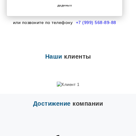
Красногорский
даднных
Красное Поле
Красное Село
Краснокамск
или позвоните по телефону
+7 (999) 568-89-88
Краснообск
Красный Яр
Криводановка
Кромы
Кугеси
Кудрово
Наши
клиенты
Кулешовка
Куюки
Лениногорск
Лесной
Лисий Нос
Лузино
Лысогорская
Мартюш
Достижение
компании
Медведево
Медногорск
Миасское
Монино
Навашино