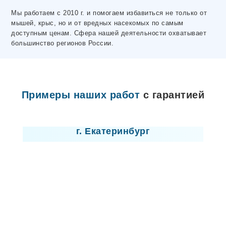
Электросталь
Мы работаем с 2010 г. и помогаем избавиться не только от
Ярцево
мышей, крыс, но и от вредных насекомых по самым
Махачкала
доступным ценам. Сфера нашей деятельности охватывает
Макеевка
большинство регионов России.
Волосово
Чусовой
Горловка
Донецк
Высоцк
Примеры наших работ
с гарантией
Любань
Отрадное
Лицензия
Никольское
Лодейное Поле
г. Екатеринбург
Ивангород
Мариуполь
Новая Ладога
Пикалево
Сертолово
Шлиссельбург
Северодонецк
Лисичанск
Севастополь
Новомосковск