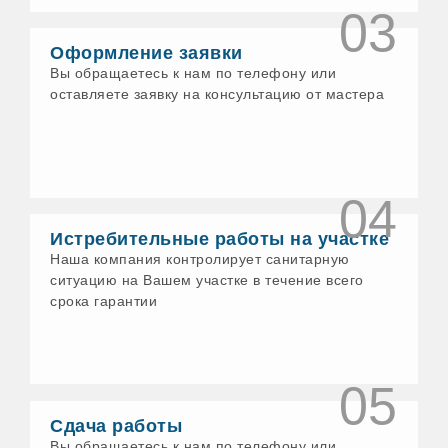
03
Воткинск
Выборг
Оформление заявки
Гатчина
Геленджик
Вы обращаетесь к нам по телефону или
Глазов
оставляете заявку на консультацию от мастера
Голицыно
Горно-Алтайск
Грязи
Гусь-Хрустальный
Давлеканово
04
Дедовск
Дзержинск
Истребительные работы на участке
Дзержинский
Наша компания контролирует санитарную
Димитровград
Дмитров
ситуацию на Вашем участке в течение всего
Долгопрудный
срока гарантии
Домодедово
Донской
Дубна
Дюртюли
05
Егорьевск
Ейск
Сдача работы
Елабуга
Вы обращаетесь к нам по телефону или