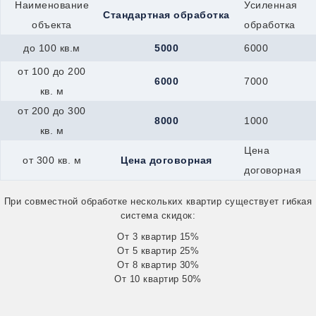
Гагарин
Наименование
Усиленная
Стандартная обработка
Всеволожск
объекта
обработка
Вятские-Поляны
Джанкой
до 100 кв.м
5000
6000
Георгиевск
Гурьевск
от 100 до 200
6000
7000
Долинск
кв. м
Елец
Евпатория
от 200 до 300
8000
1000
Дрезна
кв. м
Алушта
Ирбит
Цена
от 300 кв. м
Цена договорная
Горняк
договорная
Калач
Жуковский
При совместной обработке нескольких квартир существует гибкая
Канск
система скидок:
Керчь
Иркутск
От 3 квартир 15%
Железноводск
От 5 квартир 25%
Каспийск
От 8 квартир 30%
Катайск
От 10 квартир 50%
Касли
Кушва
Кызыл