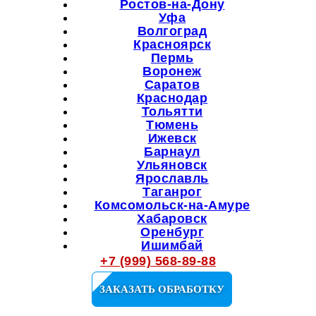
Ростов-на-Дону
Уфа
Волгоград
Красноярск
Пермь
Воронеж
Саратов
Краснодар
Тольятти
Тюмень
Ижевск
Барнаул
Ульяновск
Ярославль
Таганрог
Комсомольск-на-Амуре
Хабаровск
Оренбург
Ишимбай
Мелеуз
+7 (999) 568-89-88
Октябрьский
Салават
ЗАКАЗАТЬ ОБРАБОТКУ
Кузнецк
Сибай