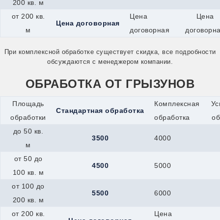
200 кв. м
Миасс
от 200 кв.
Цена
Цена
Минеральные-Воды
Цена договорная
Минусинск
м
договорная
договорн
Мичуринск
Можайск
При комплексной обработке существует скидка, все подробности
Можга
обсуждаются с менеджером компании.
Муром
Мценск
ОБРАБОТКА ОТ ГРЫЗУНОВ
Наро-Фоминск
Нефтекамск
Нижнекамск
Площадь
Комплексная
Ус
Стандартная обработка
Новокуйбышевск
обработки
обработка
об
Новомичуринск
Новотроицк
до 50 кв.
3500
4000
Новочеркасск
м
Новошахтинск
Новый Оскол
от 50 до
4500
5000
Новый Уренгой
100 кв. м
Ногинск
Ноябрьск
от 100 до
5500
6000
Нязепетровск
200 кв. м
Обнинск
Обь
от 200 кв.
Цена