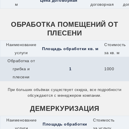
Цена договорная
Одинцово
м
договорная
до
Озёры
Орехово-Зуево
Орск
ОБРАБОТКА ПОМЕЩЕНИЙ ОТ
Оса
Павловский Посад
ПЛЕСЕНИ
Переславль-Залесский
Подпорожье
Наименование
Стоимость
Псков
Площадь обработки кв. м
Пушкино
услуги
за кв. м
Пущино
Обработка от
Раменское
Реутов
грибка и
1
1000
Ржев
плесени
Рыбинск
Сарапул
Сергиев Посад
При больших объёмах существует скидка, все подробности
Серпухов
обсуждаются с менеджером компании.
Сим
Славянск-на-Кубани
ДЕМЕРКУРИЗАЦИЯ
Солнечногорск
Старая Купавна
Наименование
Стоимость
Старый Оскол
Площадь обработки
Стрежевой
услуги
за услугу