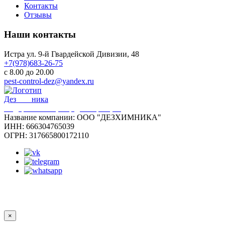
Контакты
Отзывы
Наши контакты
Истра ул. 9-й Гвардейской Дивизии, 48
+7(978)683-26-75
с 8.00 до 20.00
pest-control-dez@yandex.ru
Дез
Хим
ника
Федеральный центр дезинфекции
Название компании:
ООО "ДЕЗХИМНИКА"
ИНН:
666304765039
ОГРН:
317665800172110
© Дезхимника. Все права защищены. 2022-2025
Политика конфиденциальности
Карта сайта
×