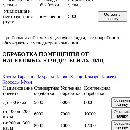
услуги
обработки
услугу
Утилизация и
Оставить
нейтрализация
помещение
5000
заявку
ртути
При больших объёмах существует скидка, все подробности
обсуждаются с менеджером компании.
ОБРАБОТКА ПОМЕЩЕНИЯ ОТ
НАСЕКОМЫХ ЮРИДИЧЕСКИХ ЛИЦ
Клопы
Тараканы
Муравьи
Блохи
Клещи
Комары
Кожееды
Короеды
Мухи
Наименование
Стандартная
Усиленная
Комплексная
объекта
обработка
обработка
обработка
Оставит
до 100 кв.м
5000
6000
8000
заявку
от 100 до 200
Оставит
6000
7000
10000
кв. м
заявку
от 200 до 300
Оставит
8000
1000
12000
кв. м
заявку