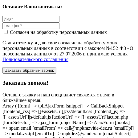
Оставьте Ваши контакты:
Согласен на обработку персональных данных
Ставя отметку, я даю свое согласие на обработку моих
персональных данных в соответствии с законом №152-ФЗ «О
персональных данных» от 27.07.2006 и принимаю условия
Пользовательского соглашения
Заказать звонок!
Оставьте заявку и наш специалист свяжется с вами в
ближайшее время!
Array ( [form] => tpl.AjaxForm [snippet] => CallBackSnippet
[frontend_css] => [[+assetsUrl]]css/default.css [frontend_js] =>
[[+assetsUrl]]js/default.js [actionUrl] => [[+assetsUrl]]action.php
[formSelector] => ajax_form [objectName] => AjaxForm [hooks]
=> spam,email [emailFrom] => call@mpkrazvitie-dez.ru [emailTpl]
=> modal-zv-tpl [emailTo] => mpkdez@yandex.ru [emailSubject]