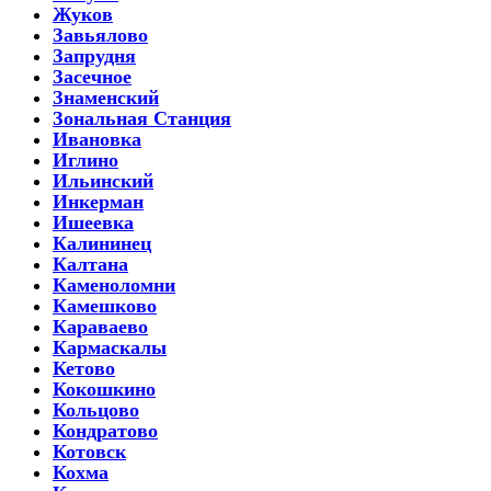
Жуков
Завьялово
Запрудня
Засечное
Знаменский
Зональная Станция
Ивановка
Иглино
Ильинский
Инкерман
Ишеевка
Калининец
Калтана
Каменоломни
Камешково
Караваево
Кармаскалы
Кетово
Кокошкино
Кольцово
Кондратово
Котовск
Кохма