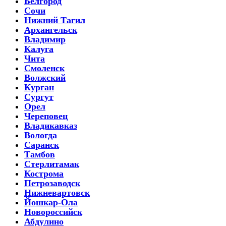
Белгород
Сочи
Нижний Тагил
Архангельск
Владимир
Калуга
Чита
Смоленск
Волжский
Курган
Сургут
Орел
Череповец
Владикавказ
Вологда
Саранск
Тамбов
Стерлитамак
Кострома
Петрозаводск
Нижневартовск
Йошкар-Ола
Новороссийск
Абдулино