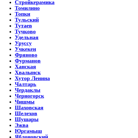
Стройкерамика
Томилино
Топки
Тульский
Тутаев
Тучково
Удельная
Уруссу
Учкекен
Фряново
Фурманов
Ханская
Хвалынск
Хутор Ленина
Чалтарь
Чердаклы
Черногорск
Чишмы
Шаховская
Шелехов
Шушары
Эжва
Юргамыш
Яблоновский