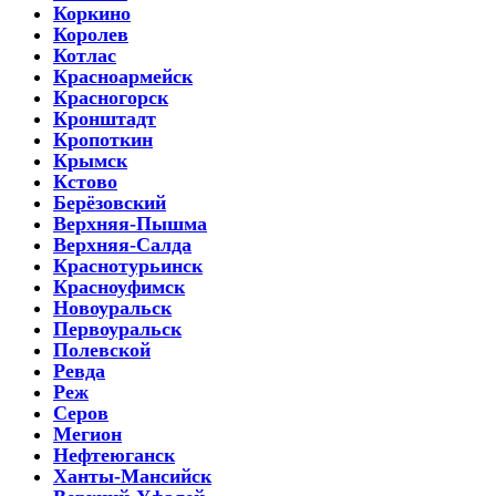
Коркино
Королев
Котлас
Красноармейск
Красногорск
Кронштадт
Кропоткин
Крымск
Кстово
Берёзовский
Верхняя-Пышма
Верхняя-Салда
Краснотурьинск
Красноуфимск
Новоуральск
Первоуральск
Полевской
Ревда
Реж
Серов
Мегион
Нефтеюганск
Ханты-Мансийск