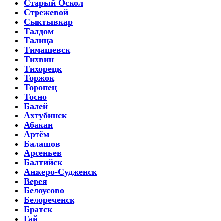
Старый Оскол
Стрежевой
Сыктывкар
Талдом
Талица
Тимашевск
Тихвин
Тихорецк
Торжок
Торопец
Тосно
Балей
Ахтубинск
Абакан
Артём
Балашов
Арсеньев
Балтийск
Анжеро-Судженск
Верея
Белоусово
Белореченск
Братск
Гай