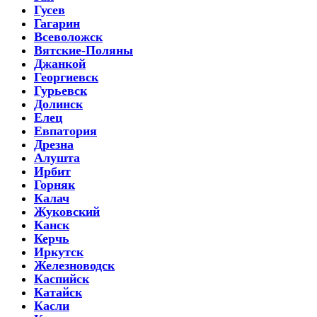
Гусев
Гагарин
Всеволожск
Вятские-Поляны
Джанкой
Георгиевск
Гурьевск
Долинск
Елец
Евпатория
Дрезна
Алушта
Ирбит
Горняк
Калач
Жуковский
Канск
Керчь
Иркутск
Железноводск
Каспийск
Катайск
Касли