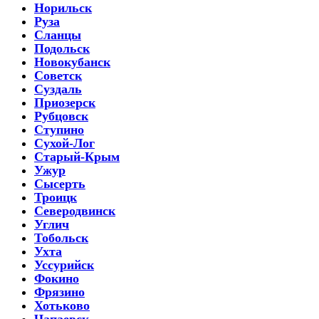
Норильск
Руза
Сланцы
Подольск
Новокубанск
Советск
Суздаль
Приозерск
Рубцовск
Ступино
Сухой-Лог
Старый-Крым
Ужур
Сысерть
Троицк
Северодвинск
Углич
Тобольск
Ухта
Уссурийск
Фокино
Фрязино
Хотьково
Чапаевск