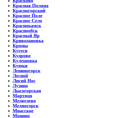
Красково
Красная Поляна
Красногорский
Красное Поле
Красное Село
Краснокамск
Краснообск
Красный Яр
Криводановка
Кромы
Кугеси
Кудрово
Кулешовка
Куюки
Лениногорск
Лесной
Лисий Нос
Лузино
Лысогорская
Мартюш
Медведево
Медногорск
Миасское
Монино