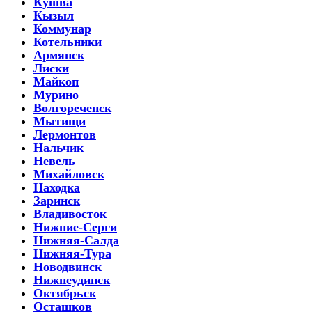
Кушва
Кызыл
Коммунар
Котельники
Армянск
Лиски
Майкоп
Мурино
Волгореченск
Мытищи
Лермонтов
Нальчик
Невель
Михайловск
Находка
Заринск
Владивосток
Нижние-Серги
Нижняя-Салда
Нижняя-Тура
Новодвинск
Нижнеудинск
Октябрьск
Осташков