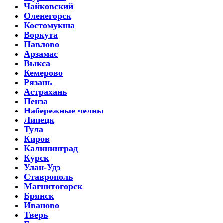
Чайковский
Оленегорск
Костомукша
Воркута
Павлово
Арзамас
Выкса
Кемерово
Рязань
Астрахань
Пенза
Набережные челны
Липецк
Тула
Киров
Калининград
Курск
Улан-Удэ
Ставрополь
Магнитогорск
Брянск
Иваново
Тверь