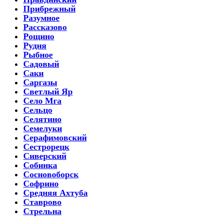
Прибрежный
Разумное
Рассказово
Рощино
Рудня
Рыбное
Садовый
Саки
Саргазы
Светлый Яр
Село Мга
Сельцо
Селятино
Семелуки
Серафимовский
Сестрорецк
Сиверский
Собинка
Сосновоборск
Софрино
Средняя Ахтуба
Ставрово
Стрельна