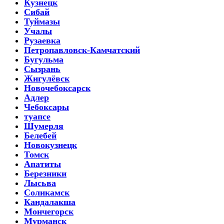
Кузнецк
Сибай
Туймазы
Учалы
Рузаевка
Петропавловск-Камчатский
Бугульма
Сызрань
Жигулёвск
Новочебоксарск
Адлер
Чебоксары
туапсе
Шумерля
Белебей
Новокузнецк
Томск
Апатиты
Березники
Лысьва
Соликамск
Кандалакша
Мончегорск
Мурманск