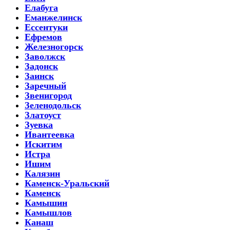
Елабуга
Еманжелинск
Ессентуки
Ефремов
Железногорск
Заволжск
Задонск
Заинск
Заречный
Звенигород
Зеленодольск
Златоуст
Зуевка
Ивантеевка
Искитим
Истра
Ишим
Калязин
Каменск-Уральский
Каменск
Камышин
Камышлов
Канаш