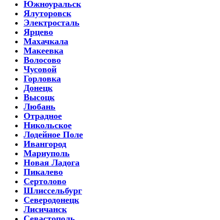
Южноуральск
Ялуторовск
Электросталь
Ярцево
Махачкала
Макеевка
Волосово
Чусовой
Горловка
Донецк
Высоцк
Любань
Отрадное
Никольское
Лодейное Поле
Ивангород
Мариуполь
Новая Ладога
Пикалево
Сертолово
Шлиссельбург
Северодонецк
Лисичанск
Севастополь