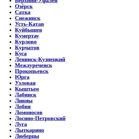
Верхний-Уфалей
Озёрск
Сатка
Снежинск
Усть-Катав
Куйбышев
Кумертау
Курлово
Курчатов
Куса
Ленинск-Кузнецкий
Междуреченск
Прокопьевск
Юрга
Узловая
Кыштым
Лабинск
Ливны
Лобня
Ломоносов
Лосино-Петровский
Луга
Лыткарино
Люберцы