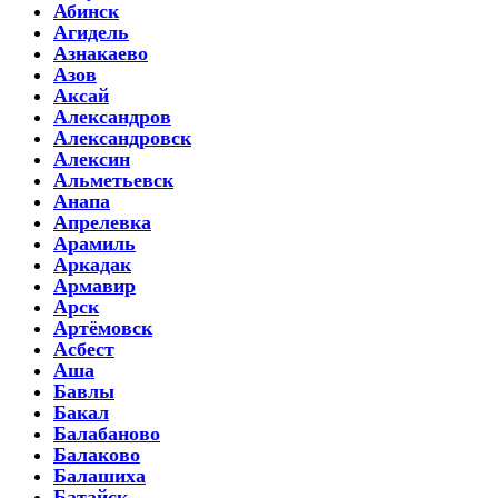
Абинск
Агидель
Азнакаево
Азов
Аксай
Александров
Александровск
Алексин
Альметьевск
Анапа
Апрелевка
Арамиль
Аркадак
Армавир
Арск
Артёмовск
Асбест
Аша
Бавлы
Бакал
Балабаново
Балаково
Балашиха
Батайск