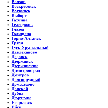
Волхов
Воскресенск
Воткинск
Выборг
Гатчина
Геленджик
Глазов
Голицыно
Горно-Алтайск
Грязи
Гусь-Хрустальный
Давлеканово
Дедовск
Дзержинск
Дзержинский
Димитровград
Дмитров
Долгопрудный
Домодедово
Донской
Дубна
Дюртюли
Егорьевск
Ейск