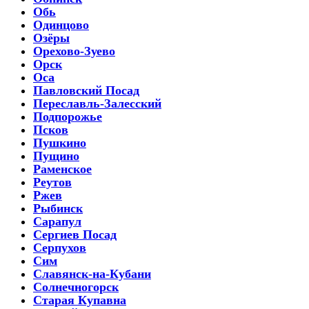
Обь
Одинцово
Озёры
Орехово-Зуево
Орск
Оса
Павловский Посад
Переславль-Залесский
Подпорожье
Псков
Пушкино
Пущино
Раменское
Реутов
Ржев
Рыбинск
Сарапул
Сергиев Посад
Серпухов
Сим
Славянск-на-Кубани
Солнечногорск
Старая Купавна