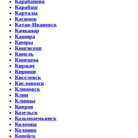
Карабаново
Карабаш
Карталы
Касимов
Катав-Ивановск
Качканар
Кашира
Кимры
Кингисепп
Кинель
Кинешма
Киржач
Кириши
Киселевск
Кисловодск
Климовск
Клин
Клинцы
Ковров
Козельск
Козьмодемьянск
Коломна
Колпино
Копейск