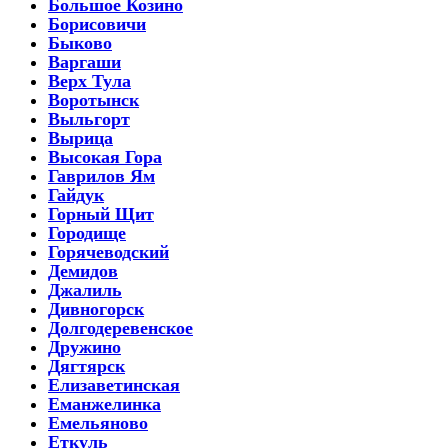
Большое Козино
Борисовичи
Быково
Варгаши
Верх Тула
Воротынск
Выльгорт
Вырица
Высокая Гора
Гаврилов Ям
Гайдук
Горный Щит
Городище
Горячеводский
Демидов
Джалиль
Дивногорск
Долгодеревенское
Дружино
Дягтярск
Елизаветинская
Еманжелинка
Емельяново
Еткуль