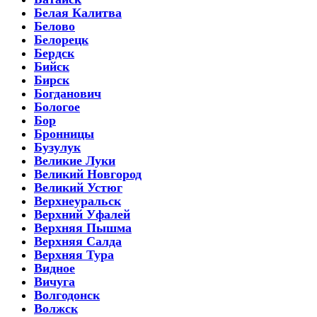
Белая Калитва
Белово
Белорецк
Бердск
Бийск
Бирск
Богданович
Бологое
Бор
Бронницы
Бузулук
Великие Луки
Великий Новгород
Великий Устюг
Верхнеуральск
Верхний Уфалей
Верхняя Пышма
Верхняя Салда
Верхняя Тура
Видное
Вичуга
Волгодонск
Волжск