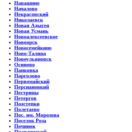
Навашино
Началово
Некрасовский
Николаевск
Новая Адыгея
Новая Усмань
Новоалексеевское
Новоорск
Новосемейкино
Ново-Талица
Новоульяновск
Осиново
Панковка
Парголово
Первомайский
Персиановкий
Пестрицы
Петергов
Подстепки
Полетаево
Пос. им. Морозова
Поселок Роза
Починок
Правдинский