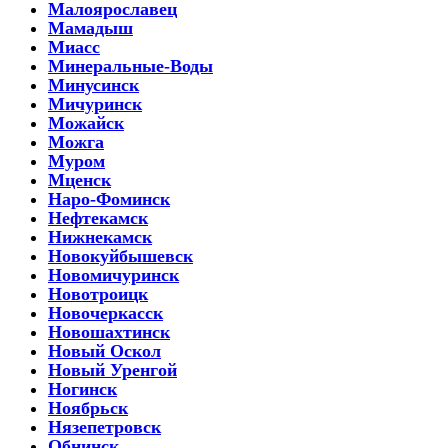
Малоярославец
Мамадыш
Миасс
Минеральные-Воды
Минусинск
Мичуринск
Можайск
Можга
Муром
Мценск
Наро-Фоминск
Нефтекамск
Нижнекамск
Новокуйбышевск
Новомичуринск
Новотроицк
Новочеркасск
Новошахтинск
Новый Оскол
Новый Уренгой
Ногинск
Ноябрьск
Нязепетровск
Обнинск