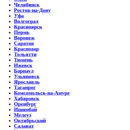
Челябинск
Ростов-на-Дону
Уфа
Волгоград
Красноярск
Пермь
Воронеж
Саратов
Краснодар
Тольятти
Тюмень
Ижевск
Барнаул
Ульяновск
Ярославль
Таганрог
Комсомольск-на-Амуре
Хабаровск
Оренбург
Ишимбай
Мелеуз
Октябрьский
Салават