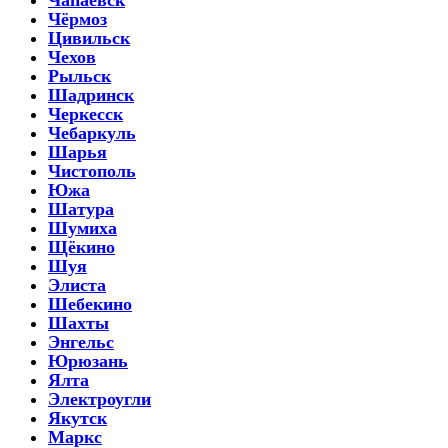
Чёрмоз
Цивильск
Чехов
Рыльск
Шадринск
Черкесск
Чебаркуль
Шарья
Чистополь
Южа
Шатура
Шумиха
Щёкино
Шуя
Элиста
Шебекино
Шахты
Энгельс
Юрюзань
Ялта
Электроугли
Якутск
Маркс