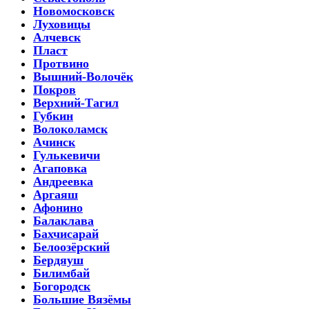
Новомосковск
Луховицы
Алчевск
Пласт
Протвино
Вышний-Волочёк
Покров
Верхний-Тагил
Губкин
Волоколамск
Ачинск
Гулькевичи
Агаповка
Андреевка
Аргаяш
Афонино
Балаклава
Бахчисарай
Белоозёрский
Бердяуш
Билимбай
Богородск
Большие Вязёмы