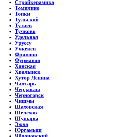
Стройкерамика
Томилино
Топки
Тульский
Тутаев
Тучково
Удельная
Уруссу
Учкекен
Фряново
Фурманов
Ханская
Хвалынск
Хутор Ленина
Чалтарь
Чердаклы
Черногорск
Чишмы
Шаховская
Шелехов
Шушары
Эжва
Юргамыш
Яблоновский