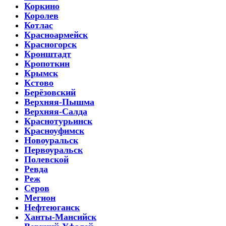
Коркино
Королев
Котлас
Красноармейск
Красногорск
Кронштадт
Кропоткин
Крымск
Кстово
Берёзовский
Верхняя-Пышма
Верхняя-Салда
Краснотурьинск
Красноуфимск
Новоуральск
Первоуральск
Полевской
Ревда
Реж
Серов
Мегион
Нефтеюганск
Ханты-Мансийск