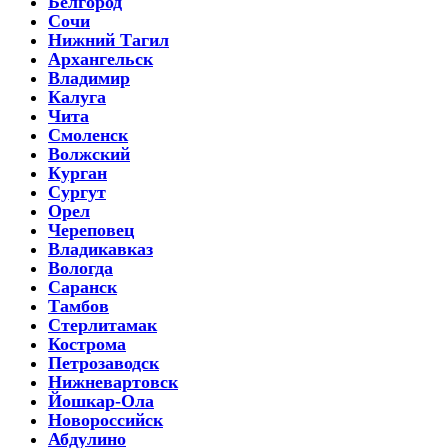
Белгород
Сочи
Нижний Тагил
Архангельск
Владимир
Калуга
Чита
Смоленск
Волжский
Курган
Сургут
Орел
Череповец
Владикавказ
Вологда
Саранск
Тамбов
Стерлитамак
Кострома
Петрозаводск
Нижневартовск
Йошкар-Ола
Новороссийск
Абдулино