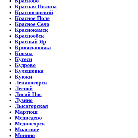
Красково
Красная Поляна
Красногорский
Красное Поле
Красное Село
Краснокамск
Краснообск
Красный Яр
Криводановка
Кромы
Кугеси
Кудрово
Кулешовка
Куюки
Лениногорск
Лесной
Лисий Нос
Лузино
Лысогорская
Мартюш
Медведево
Медногорск
Миасское
Монино