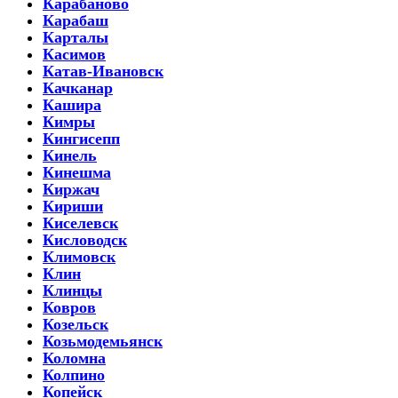
Карабаново
Карабаш
Карталы
Касимов
Катав-Ивановск
Качканар
Кашира
Кимры
Кингисепп
Кинель
Кинешма
Киржач
Кириши
Киселевск
Кисловодск
Климовск
Клин
Клинцы
Ковров
Козельск
Козьмодемьянск
Коломна
Колпино
Копейск