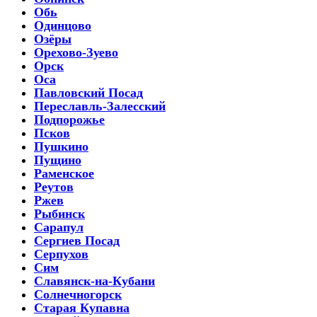
Обь
Одинцово
Озёры
Орехово-Зуево
Орск
Оса
Павловский Посад
Переславль-Залесский
Подпорожье
Псков
Пушкино
Пущино
Раменское
Реутов
Ржев
Рыбинск
Сарапул
Сергиев Посад
Серпухов
Сим
Славянск-на-Кубани
Солнечногорск
Старая Купавна