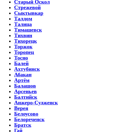
Старый Оскол
Стрежевой
Сыктывкар
Талдом
Талица
Тимашевск
Тихвин
Тихорецк
Торжок
Торопец
Тосно
Балей
Ахтубинск
Абакан
Артём
Балашов
Арсеньев
Балтийск
Анжеро-Судженск
Верея
Белоусово
Белореченск
Братск
Гай