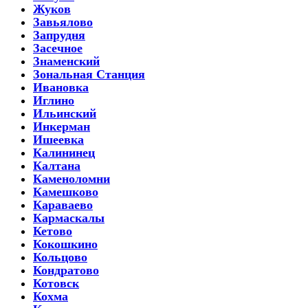
Жуков
Завьялово
Запрудня
Засечное
Знаменский
Зональная Станция
Ивановка
Иглино
Ильинский
Инкерман
Ишеевка
Калининец
Калтана
Каменоломни
Камешково
Караваево
Кармаскалы
Кетово
Кокошкино
Кольцово
Кондратово
Котовск
Кохма