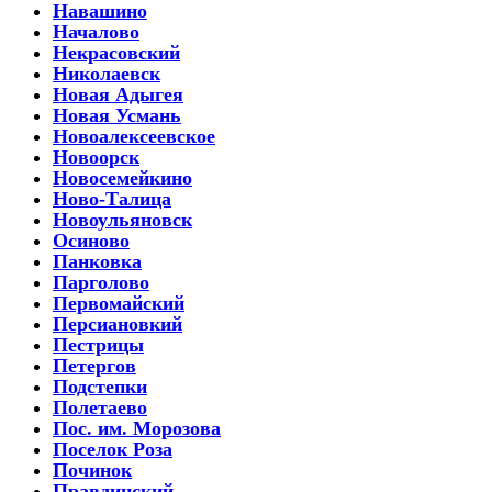
Навашино
Началово
Некрасовский
Николаевск
Новая Адыгея
Новая Усмань
Новоалексеевское
Новоорск
Новосемейкино
Ново-Талица
Новоульяновск
Осиново
Панковка
Парголово
Первомайский
Персиановкий
Пестрицы
Петергов
Подстепки
Полетаево
Пос. им. Морозова
Поселок Роза
Починок
Правдинский