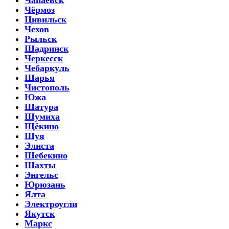
Чёрмоз
Цивильск
Чехов
Рыльск
Шадринск
Черкесск
Чебаркуль
Шарья
Чистополь
Южа
Шатура
Шумиха
Щёкино
Шуя
Элиста
Шебекино
Шахты
Энгельс
Юрюзань
Ялта
Электроугли
Якутск
Маркс