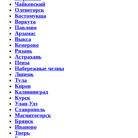
Чайковский
Оленегорск
Костомукша
Воркута
Павлово
Арзамас
Выкса
Кемерово
Рязань
Астрахань
Пенза
Набережные челны
Липецк
Тула
Киров
Калининград
Курск
Улан-Удэ
Ставрополь
Магнитогорск
Брянск
Иваново
Тверь