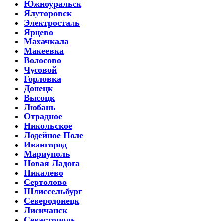
Южноуральск
Ялуторовск
Электросталь
Ярцево
Махачкала
Макеевка
Волосово
Чусовой
Горловка
Донецк
Высоцк
Любань
Отрадное
Никольское
Лодейное Поле
Ивангород
Мариуполь
Новая Ладога
Пикалево
Сертолово
Шлиссельбург
Северодонецк
Лисичанск
Севастополь