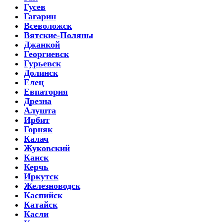
Гусев
Гагарин
Всеволожск
Вятские-Поляны
Джанкой
Георгиевск
Гурьевск
Долинск
Елец
Евпатория
Дрезна
Алушта
Ирбит
Горняк
Калач
Жуковский
Канск
Керчь
Иркутск
Железноводск
Каспийск
Катайск
Касли