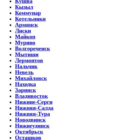
Кушва
Кызыл
Коммунар
Котельники
Армянск
Лиски
Майкоп
Мурино
Волгореченск
Мытищи
Лермонтов
Нальчик
Невель
Михайловск
Находка
Заринск
Владивосток
Нижние-Серги
Нижняя-Салда
Нижняя-Тура
Новодвинск
Нижнеудинск
Октябрьск
Осташков