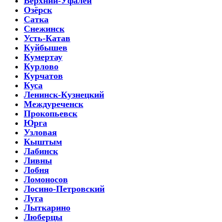
Верхний-Уфалей
Озёрск
Сатка
Снежинск
Усть-Катав
Куйбышев
Кумертау
Курлово
Курчатов
Куса
Ленинск-Кузнецкий
Междуреченск
Прокопьевск
Юрга
Узловая
Кыштым
Лабинск
Ливны
Лобня
Ломоносов
Лосино-Петровский
Луга
Лыткарино
Люберцы