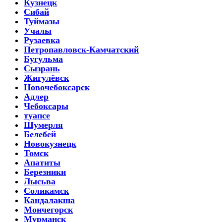
Кузнецк
Сибай
Туймазы
Учалы
Рузаевка
Петропавловск-Камчатский
Бугульма
Сызрань
Жигулёвск
Новочебоксарск
Адлер
Чебоксары
туапсе
Шумерля
Белебей
Новокузнецк
Томск
Апатиты
Березники
Лысьва
Соликамск
Кандалакша
Мончегорск
Мурманск