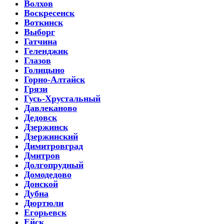
Волхов
Воскресенск
Воткинск
Выборг
Гатчина
Геленджик
Глазов
Голицыно
Горно-Алтайск
Грязи
Гусь-Хрустальный
Давлеканово
Дедовск
Дзержинск
Дзержинский
Димитровград
Дмитров
Долгопрудный
Домодедово
Донской
Дубна
Дюртюли
Егорьевск
Ейск