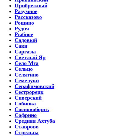
Прибрежный
Разумное
Рассказово
Рощино
Рудня
Рыбное
Садовый
Саки
Саргазы
Светлый Яр
Село Мга
Сельцо
Селятино
Семелуки
Серафимовский
Сестрорецк
Сиверский
Собинка
Сосновоборск
Софрино
Средняя Ахтуба
Ставрово
Стрельна