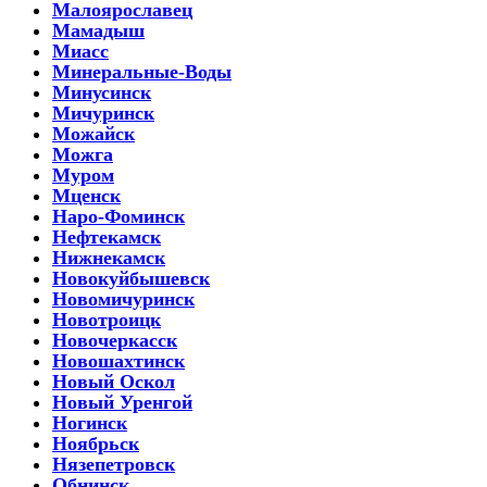
Малоярославец
Мамадыш
Миасс
Минеральные-Воды
Минусинск
Мичуринск
Можайск
Можга
Муром
Мценск
Наро-Фоминск
Нефтекамск
Нижнекамск
Новокуйбышевск
Новомичуринск
Новотроицк
Новочеркасск
Новошахтинск
Новый Оскол
Новый Уренгой
Ногинск
Ноябрьск
Нязепетровск
Обнинск