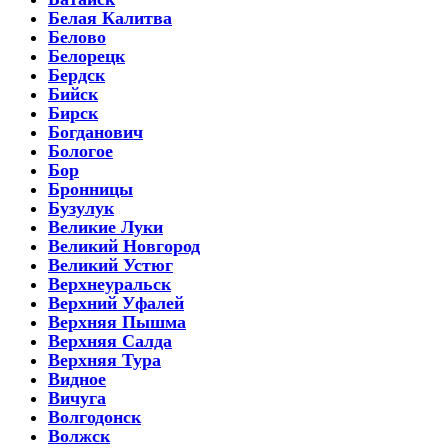
Белая Калитва
Белово
Белорецк
Бердск
Бийск
Бирск
Богданович
Бологое
Бор
Бронницы
Бузулук
Великие Луки
Великий Новгород
Великий Устюг
Верхнеуральск
Верхний Уфалей
Верхняя Пышма
Верхняя Салда
Верхняя Тура
Видное
Вичуга
Волгодонск
Волжск