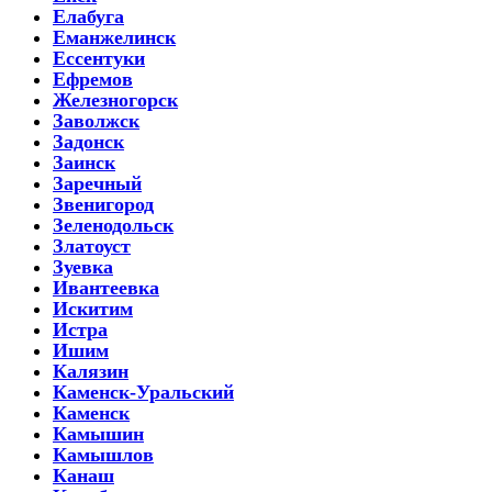
Елабуга
Еманжелинск
Ессентуки
Ефремов
Железногорск
Заволжск
Задонск
Заинск
Заречный
Звенигород
Зеленодольск
Златоуст
Зуевка
Ивантеевка
Искитим
Истра
Ишим
Калязин
Каменск-Уральский
Каменск
Камышин
Камышлов
Канаш