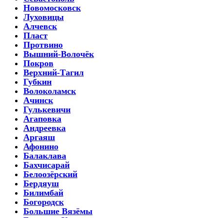
Новомосковск
Луховицы
Алчевск
Пласт
Протвино
Вышний-Волочёк
Покров
Верхний-Тагил
Губкин
Волоколамск
Ачинск
Гулькевичи
Агаповка
Андреевка
Аргаяш
Афонино
Балаклава
Бахчисарай
Белоозёрский
Бердяуш
Билимбай
Богородск
Большие Вязёмы