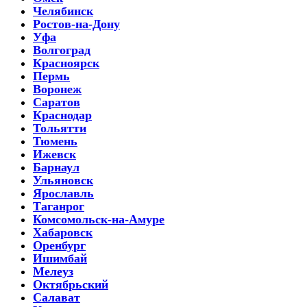
Челябинск
Ростов-на-Дону
Уфа
Волгоград
Красноярск
Пермь
Воронеж
Саратов
Краснодар
Тольятти
Тюмень
Ижевск
Барнаул
Ульяновск
Ярославль
Таганрог
Комсомольск-на-Амуре
Хабаровск
Оренбург
Ишимбай
Мелеуз
Октябрьский
Салават