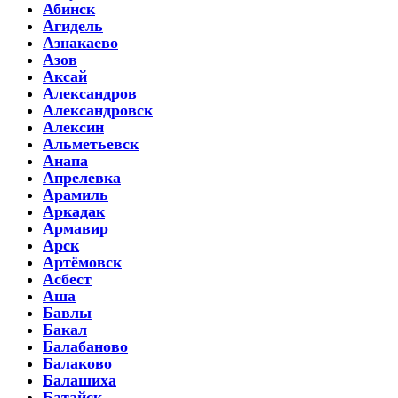
Абинск
Агидель
Азнакаево
Азов
Аксай
Александров
Александровск
Алексин
Альметьевск
Анапа
Апрелевка
Арамиль
Аркадак
Армавир
Арск
Артёмовск
Асбест
Аша
Бавлы
Бакал
Балабаново
Балаково
Балашиха
Батайск