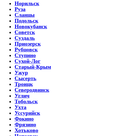
Норильск
Руза
Сланцы
Подольск
Новокубанск
Советск
Суздаль
Приозерск
Рубцовск
Ступино
Сухой-Лог
Старый-Крым
Ужур
Сысерть
Троицк
Северодвинск
Углич
Тобольск
Ухта
Уссурийск
Фокино
Фрязино
Хотьково
Чапаевск