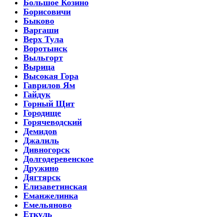
Большое Козино
Борисовичи
Быково
Варгаши
Верх Тула
Воротынск
Выльгорт
Вырица
Высокая Гора
Гаврилов Ям
Гайдук
Горный Щит
Городище
Горячеводский
Демидов
Джалиль
Дивногорск
Долгодеревенское
Дружино
Дягтярск
Елизаветинская
Еманжелинка
Емельяново
Еткуль