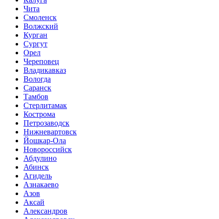
Чита
Смоленск
Волжский
Курган
Сургут
Орел
Череповец
Владикавказ
Вологда
Саранск
Тамбов
Стерлитамак
Кострома
Петрозаводск
Нижневартовск
Йошкар-Ола
Новороссийск
Абдулино
Абинск
Агидель
Азнакаево
Азов
Аксай
Александров