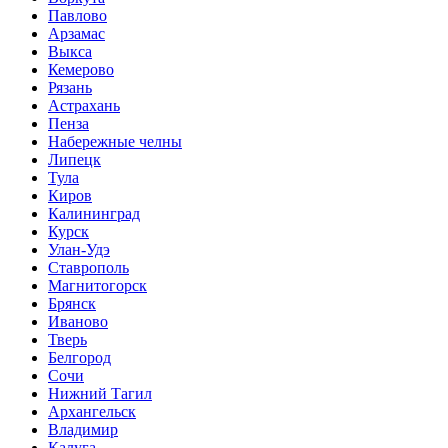
Павлово
Арзамас
Выкса
Кемерово
Рязань
Астрахань
Пенза
Набережные челны
Липецк
Тула
Киров
Калининград
Курск
Улан-Удэ
Ставрополь
Магнитогорск
Брянск
Иваново
Тверь
Белгород
Сочи
Нижний Тагил
Архангельск
Владимир
Калуга