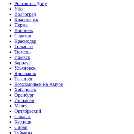
Ростов-на-Дону
Уфа
Волгоград
Красноярск
Пермь
Воронеж
Саратов
Краснодар
Тольятти
Тюмень
Ижевск
Барнаул
Ульяновск
Ярославль
Таганрог
Комсомольск-на-Амуре
Хабаровск
Оренбург
Ишимбай
Мелеуз
Октябрьский
Салават
Кузнецк
Сибай
Туймазы