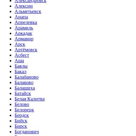
Александровск
Алексин
Альметьевск
Анапа
Апрелевка
Арамиль
Аркадак
Армавир
Арск
Артёмовск
Асбест
Аша
Бавлы
Бакал
Балабаново
Балаково
Балашиха
Батайск
Белая Калитва
Белово
Белорецк
Бердск
Бийск
Бирск
Богданович