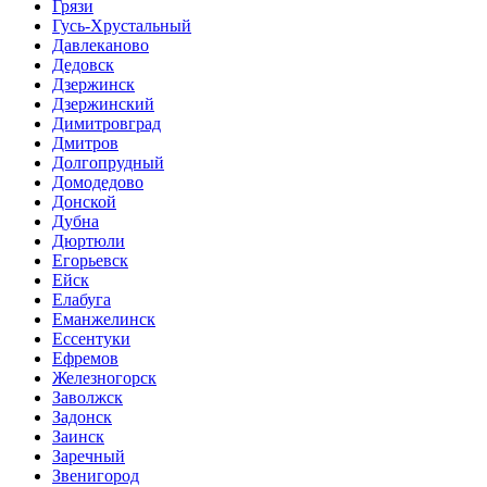
Грязи
Гусь-Хрустальный
Давлеканово
Дедовск
Дзержинск
Дзержинский
Димитровград
Дмитров
Долгопрудный
Домодедово
Донской
Дубна
Дюртюли
Егорьевск
Ейск
Елабуга
Еманжелинск
Ессентуки
Ефремов
Железногорск
Заволжск
Задонск
Заинск
Заречный
Звенигород