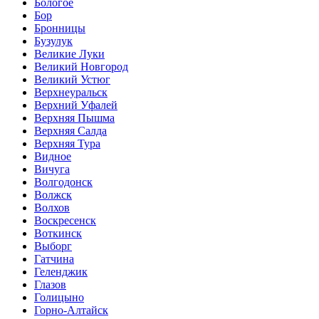
Бологое
Бор
Бронницы
Бузулук
Великие Луки
Великий Новгород
Великий Устюг
Верхнеуральск
Верхний Уфалей
Верхняя Пышма
Верхняя Салда
Верхняя Тура
Видное
Вичуга
Волгодонск
Волжск
Волхов
Воскресенск
Воткинск
Выборг
Гатчина
Геленджик
Глазов
Голицыно
Горно-Алтайск