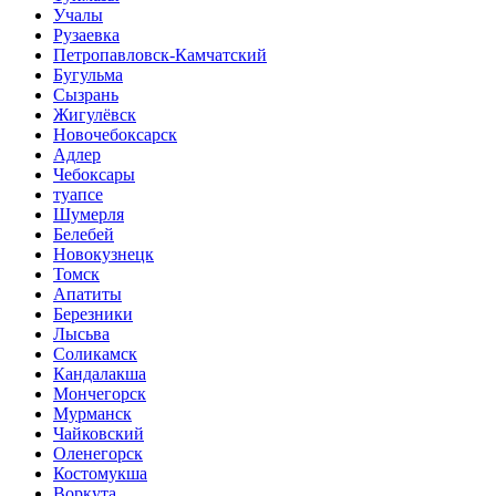
Учалы
Рузаевка
Петропавловск-Камчатский
Бугульма
Сызрань
Жигулёвск
Новочебоксарск
Адлер
Чебоксары
туапсе
Шумерля
Белебей
Новокузнецк
Томск
Апатиты
Березники
Лысьва
Соликамск
Кандалакша
Мончегорск
Мурманск
Чайковский
Оленегорск
Костомукша
Воркута