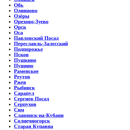
Обь
Одинцово
Озёры
Орехово-Зуево
Орск
Оса
Павловский Посад
Переславль-Залесский
Подпорожье
Псков
Пушкино
Пущино
Раменское
Реутов
Ржев
Рыбинск
Сарапул
Сергиев Посад
Серпухов
Сим
Славянск-на-Кубани
Солнечногорск
Старая Купавна