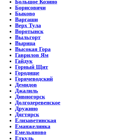
Большое Козино
Борисовичи
Быково
Варгаши
Верх Тула
Воротынск
Выльгорт
Вырица
Высокая Гора
Гаврилов Ям
Гайдук
Горный Щит
Городище
Горячеводский
Демидов
Джалиль
Дивногорск
Долгодеревенское
Дружино
Дягтярск
Елизаветинская
Еманжелинка
Емельяново
Еткуль