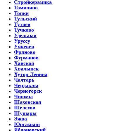
Стройкерамика
Томилино
Топки
Тульский
Тутаев
Тучково
Удельная
Уруссу
Учкекен
Фряново
Фурманов
Ханская
Хвалынск
Хутор Ленина
Чалтарь
Чердаклы
Черногорск
Чишмы
Шаховская
Шелехов
Шушары
Эжва
Юргамыш
Яблоновский