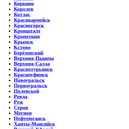
Коркино
Королев
Котлас
Красноармейск
Красногорск
Кронштадт
Кропоткин
Крымск
Кстово
Берёзовский
Верхняя-Пышма
Верхняя-Салда
Краснотурьинск
Красноуфимск
Новоуральск
Первоуральск
Полевской
Ревда
Реж
Серов
Мегион
Нефтеюганск
Ханты-Мансийск