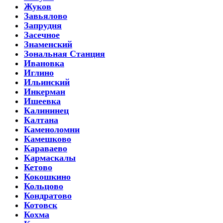
Жуков
Завьялово
Запрудня
Засечное
Знаменский
Зональная Станция
Ивановка
Иглино
Ильинский
Инкерман
Ишеевка
Калининец
Калтана
Каменоломни
Камешково
Караваево
Кармаскалы
Кетово
Кокошкино
Кольцово
Кондратово
Котовск
Кохма