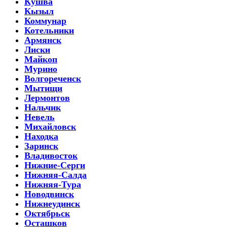
Кушва
Кызыл
Коммунар
Котельники
Армянск
Лиски
Майкоп
Мурино
Волгореченск
Мытищи
Лермонтов
Нальчик
Невель
Михайловск
Находка
Заринск
Владивосток
Нижние-Серги
Нижняя-Салда
Нижняя-Тура
Новодвинск
Нижнеудинск
Октябрьск
Осташков