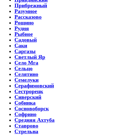
Прибрежный
Разумное
Рассказово
Рощино
Рудня
Рыбное
Садовый
Саки
Саргазы
Светлый Яр
Село Мга
Сельцо
Селятино
Семелуки
Серафимовский
Сестрорецк
Сиверский
Собинка
Сосновоборск
Софрино
Средняя Ахтуба
Ставрово
Стрельна