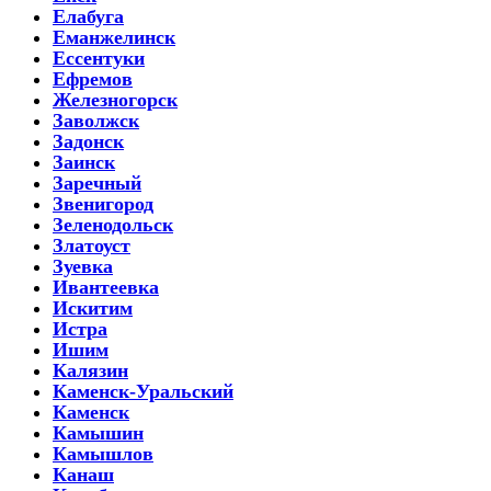
Елабуга
Еманжелинск
Ессентуки
Ефремов
Железногорск
Заволжск
Задонск
Заинск
Заречный
Звенигород
Зеленодольск
Златоуст
Зуевка
Ивантеевка
Искитим
Истра
Ишим
Калязин
Каменск-Уральский
Каменск
Камышин
Камышлов
Канаш