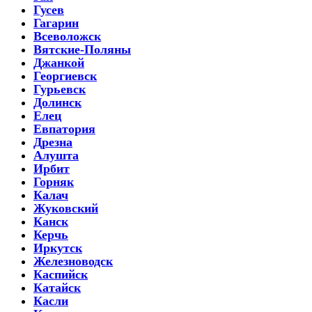
Гусев
Гагарин
Всеволожск
Вятские-Поляны
Джанкой
Георгиевск
Гурьевск
Долинск
Елец
Евпатория
Дрезна
Алушта
Ирбит
Горняк
Калач
Жуковский
Канск
Керчь
Иркутск
Железноводск
Каспийск
Катайск
Касли