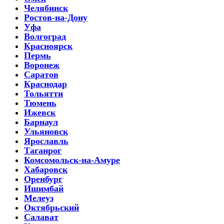
Челябинск
Ростов-на-Дону
Уфа
Волгоград
Красноярск
Пермь
Воронеж
Саратов
Краснодар
Тольятти
Тюмень
Ижевск
Барнаул
Ульяновск
Ярославль
Таганрог
Комсомольск-на-Амуре
Хабаровск
Оренбург
Ишимбай
Мелеуз
Октябрьский
Салават