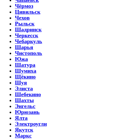
Чёрмоз
Цивильск
Чехов
Рыльск
Шадринск
Черкесск
Чебаркуль
Шарья
Чистополь
Южа
Шатура
Шумиха
Щёкино
Шуя
Элиста
Шебекино
Шахты
Энгельс
Юрюзань
Ялта
Электроугли
Якутск
Маркс