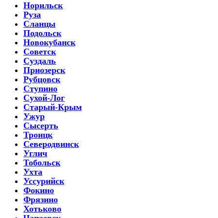
Норильск
Руза
Сланцы
Подольск
Новокубанск
Советск
Суздаль
Приозерск
Рубцовск
Ступино
Сухой-Лог
Старый-Крым
Ужур
Сысерть
Троицк
Северодвинск
Углич
Тобольск
Ухта
Уссурийск
Фокино
Фрязино
Хотьково
Чапаевск