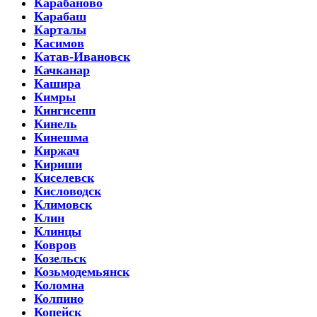
Карабаново
Карабаш
Карталы
Касимов
Катав-Ивановск
Качканар
Кашира
Кимры
Кингисепп
Кинель
Кинешма
Киржач
Кириши
Киселевск
Кисловодск
Климовск
Клин
Клинцы
Ковров
Козельск
Козьмодемьянск
Коломна
Колпино
Копейск