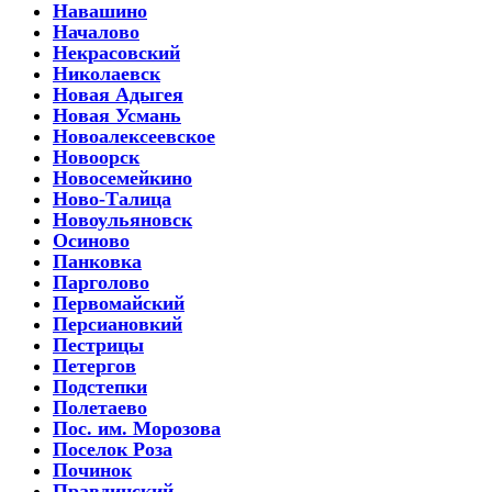
Навашино
Началово
Некрасовский
Николаевск
Новая Адыгея
Новая Усмань
Новоалексеевское
Новоорск
Новосемейкино
Ново-Талица
Новоульяновск
Осиново
Панковка
Парголово
Первомайский
Персиановкий
Пестрицы
Петергов
Подстепки
Полетаево
Пос. им. Морозова
Поселок Роза
Починок
Правдинский