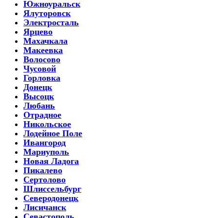
Южноуральск
Ялуторовск
Электросталь
Ярцево
Махачкала
Макеевка
Волосово
Чусовой
Горловка
Донецк
Высоцк
Любань
Отрадное
Никольское
Лодейное Поле
Ивангород
Мариуполь
Новая Ладога
Пикалево
Сертолово
Шлиссельбург
Северодонецк
Лисичанск
Севастополь