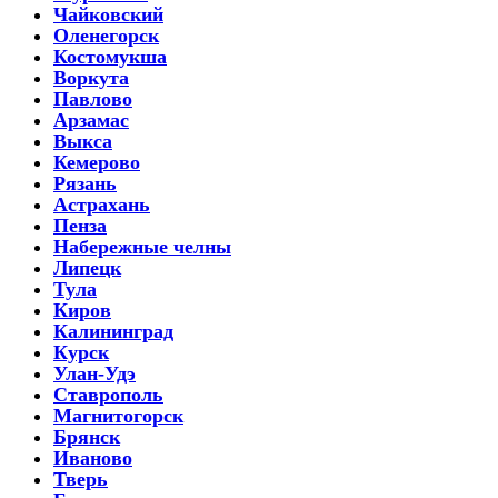
Чайковский
Оленегорск
Костомукша
Воркута
Павлово
Арзамас
Выкса
Кемерово
Рязань
Астрахань
Пенза
Набережные челны
Липецк
Тула
Киров
Калининград
Курск
Улан-Удэ
Ставрополь
Магнитогорск
Брянск
Иваново
Тверь