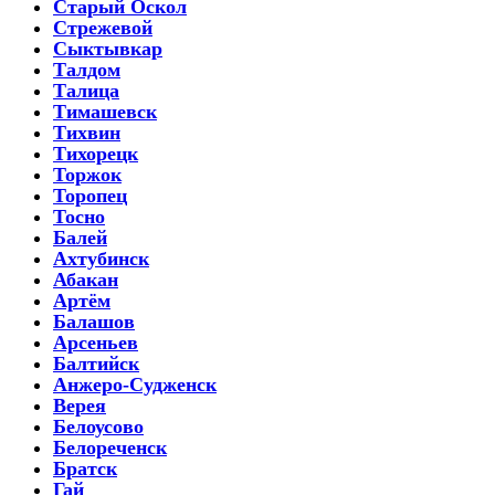
Старый Оскол
Стрежевой
Сыктывкар
Талдом
Талица
Тимашевск
Тихвин
Тихорецк
Торжок
Торопец
Тосно
Балей
Ахтубинск
Абакан
Артём
Балашов
Арсеньев
Балтийск
Анжеро-Судженск
Верея
Белоусово
Белореченск
Братск
Гай