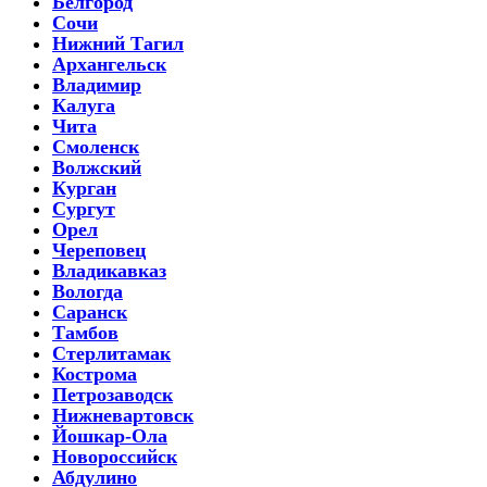
Белгород
Сочи
Нижний Тагил
Архангельск
Владимир
Калуга
Чита
Смоленск
Волжский
Курган
Сургут
Орел
Череповец
Владикавказ
Вологда
Саранск
Тамбов
Стерлитамак
Кострома
Петрозаводск
Нижневартовск
Йошкар-Ола
Новороссийск
Абдулино