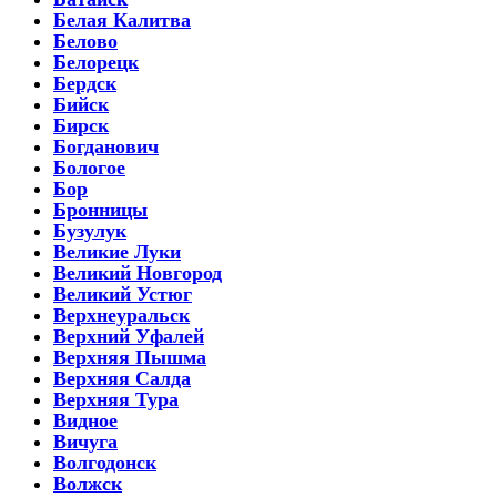
Белая Калитва
Белово
Белорецк
Бердск
Бийск
Бирск
Богданович
Бологое
Бор
Бронницы
Бузулук
Великие Луки
Великий Новгород
Великий Устюг
Верхнеуральск
Верхний Уфалей
Верхняя Пышма
Верхняя Салда
Верхняя Тура
Видное
Вичуга
Волгодонск
Волжск