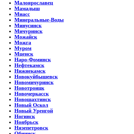
Малоярославец
Мамадыш
Миасс
Минеральные-Воды
Минусинск
Мичуринск
Можайск
Можга
Муром
Мценск
Наро-Фоминск
Нефтекамск
Нижнекамск
Новокуйбышевск
Новомичуринск
Новотроицк
Новочеркасск
Новошахтинск
Новый Оскол
Новый Уренгой
Ногинск
Ноябрьск
Нязепетровск
Обнинск