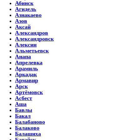
Абинск
Агидель
Азнакаево
Азов
Аксай
Александров
Александровск
Алексин
Альметьевск
Анапа
Апрелевка
Арамиль
Аркадак
Армавир
Арск
Артёмовск
Асбест
Аша
Бавлы
Бакал
Балабаново
Балаково
Балашиха
Батайск