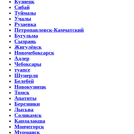
Кузнецк
Сибай
Туймазы
Учалы
Рузаевка
Петропавловск-Камчатский
Бугульма
Сызрань
Жигулёвск
Новочебоксарск
Адлер
Чебоксары
туапсе
Шумерля
Белебей
Новокузнецк
Томск
Апатиты
Березники
Лысьва
Соликамск
Кандалакша
Мончегорск
Мурманск