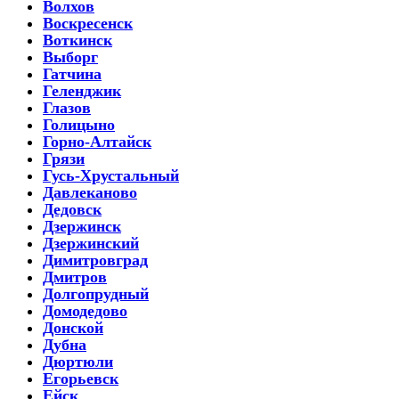
Волхов
Воскресенск
Воткинск
Выборг
Гатчина
Геленджик
Глазов
Голицыно
Горно-Алтайск
Грязи
Гусь-Хрустальный
Давлеканово
Дедовск
Дзержинск
Дзержинский
Димитровград
Дмитров
Долгопрудный
Домодедово
Донской
Дубна
Дюртюли
Егорьевск
Ейск