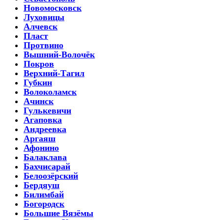
Новомосковск
Луховицы
Алчевск
Пласт
Протвино
Вышний-Волочёк
Покров
Верхний-Тагил
Губкин
Волоколамск
Ачинск
Гулькевичи
Агаповка
Андреевка
Аргаяш
Афонино
Балаклава
Бахчисарай
Белоозёрский
Бердяуш
Билимбай
Богородск
Большие Вязёмы