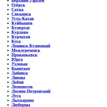
Верхний-Уфалей
Озёрск
Сатка
Снежинск
Усть-Катав
Куйбышев
Кумертау
Курлово
Курчатов
Куса
Ленинск-Кузнецкий
Междуреченск
Прокопьевск
Юрга
Узловая
Кыштым
Лабинск
Ливны
Лобня
Ломоносов
Лосино-Петровский
Луга
Лыткарино
Люберцы