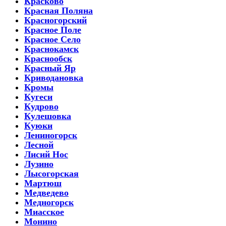
Красково
Красная Поляна
Красногорский
Красное Поле
Красное Село
Краснокамск
Краснообск
Красный Яр
Криводановка
Кромы
Кугеси
Кудрово
Кулешовка
Куюки
Лениногорск
Лесной
Лисий Нос
Лузино
Лысогорская
Мартюш
Медведево
Медногорск
Миасское
Монино